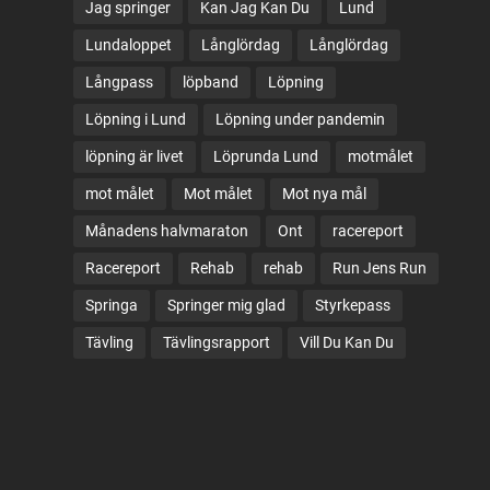
Jag springer
Kan Jag Kan Du
Lund
Lundaloppet
Långlördag
Långlördag
Långpass
löpband
Löpning
Löpning i Lund
Löpning under pandemin
löpning är livet
Löprunda Lund
motmålet
mot målet
Mot målet
Mot nya mål
Månadens halvmaraton
Ont
racereport
Racereport
Rehab
rehab
Run Jens Run
Springa
Springer mig glad
Styrkepass
Tävling
Tävlingsrapport
Vill Du Kan Du