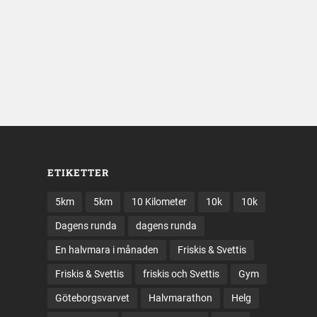
ETIKETTER
5km
5km
10 Kilometer
10k
10k
Dagens runda
dagens runda
En halvmara i månaden
Friskis & Svettis
Friskis & Svettis
friskis och Svettis
Gym
Göteborgsvarvet
Halvmarathon
Helg