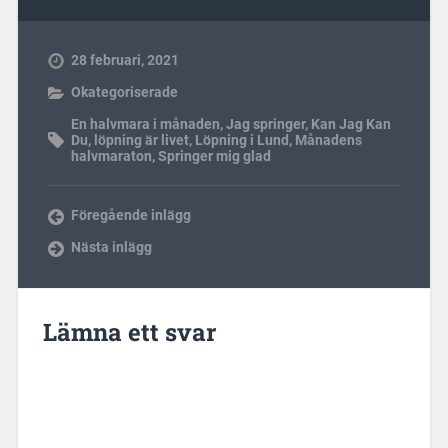
28 februari, 2021
Okategoriserade
En halvmara i månaden
,
Jag springer
,
Kan Jag Kan
Du
,
löpning är livet
,
Löpning i Lund
,
Månadens
halvmaraton
,
Springer mig glad
Föregående inlägg
Nästa inlägg
Lämna ett svar