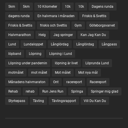
5km
5km
10 Kilometer
10k
10k
Dagens runda
dagens runda
En halvmara i månaden
Friskis & Svettis
Friskis & Svettis
friskis och Svettis
Gym
Göteborgsvarvet
Halvmarathon
Helg
Jag springer
Kan Jag Kan Du
Lund
Lundaloppet
Långlördag
Långlördag
Långpass
löpband
Löpning
Löpning i Lund
Löpning under pandemin
löpning är livet
Löprunda Lund
motmålet
mot målet
Mot målet
Mot nya mål
Månadens halvmaraton
Ont
racereport
Racereport
Rehab
rehab
Run Jens Run
Springa
Springer mig glad
Styrkepass
Tävling
Tävlingsrapport
Vill Du Kan Du