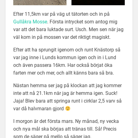
Efter 11,5km var på väg ut tätorten och in på
Gullåkra Mosse
. Första intrycket som antog mig
var att det bara luktade surt. Usch. Men sen när jag
väl kom in på mossen var det riktigt magiskt.
Efter att ha sprungit igenom och runt Knästorp så
var jag inne i Lunds kommun igen och in i Lund
och även passera 16km. Har också börjat öka
farten mer och mer, och allt känns bara så bra.
Nästan hemma ser jag på klockan att jag kommer
inte att nå 21.1km när jag är hemma igen. Suck!
Jaja! Blev bara att springa runt i cirklar 2,5 varv så
var då halvmaran gjord
I morgon är det första mars. Ny månad, ny vecka
och nya mål ska börjas att tränas till. Så! Precis
som de säger på mello så säger jag.