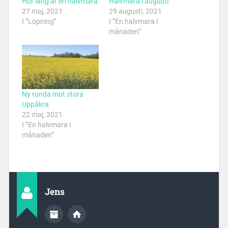
Hur lång är en halvmara
Halvmara i augusti
27 maj, 2021
29 augusti, 2021
I ”Löpning”
I ”En halvmara i
månaden”
Ny runda mot stora
Uppåkra
22 maj, 2021
I ”En halvmara i
månaden”
Jens