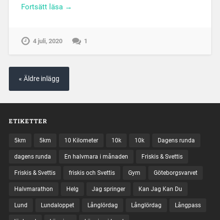
Fortsätt läsa →
4 juli, 2020
1
« Äldre inlägg
ETIKETTER
5km
5km
10 Kilometer
10k
10k
Dagens runda
dagens runda
En halvmara i månaden
Friskis & Svettis
Friskis & Svettis
friskis och Svettis
Gym
Göteborgsvarvet
Halvmarathon
Helg
Jag springer
Kan Jag Kan Du
Lund
Lundaloppet
Långlördag
Långlördag
Långpass