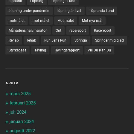
löpband
Löpning
Löpning i Lund
Löpning under pandemin
löpning är livet
Löprunda Lund
motmålet
mot målet
Mot målet
Mot nya mål
Månadens halvmaraton
Ont
racereport
Racereport
Rehab
rehab
Run Jens Run
Springa
Springer mig glad
Styrkepass
Tävling
Tävlingsrapport
Vill Du Kan Du
ARKIV
mars 2025
februari 2025
juli 2024
januari 2024
augusti 2022