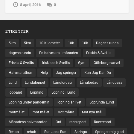
8 april, 2016
0
ETIKETTER
5km
5km
10 Kilometer
10k
10k
Dagens runda
dagens runda
En halvmara i månaden
Friskis & Svettis
Friskis & Svettis
friskis och Svettis
Gym
Göteborgsvarvet
Halvmarathon
Helg
Jag springer
Kan Jag Kan Du
Lund
Lundaloppet
Långlördag
Långlördag
Långpass
löpband
Löpning
Löpning i Lund
Löpning under pandemin
löpning är livet
Löprunda Lund
motmålet
mot målet
Mot målet
Mot nya mål
Månadens halvmaraton
Ont
racereport
Racereport
Rehab
rehab
Run Jens Run
Springa
Springer mig glad