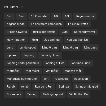
ETIKETTER
5km
5km
10 Kilometer
10k
10k
Dagens runda
dagens runda
En halvmara i månaden
Friskis & Svettis
Friskis & Svettis
friskis och Svettis
Gym
Göteborgsvarvet
Halvmarathon
Helg
Jag springer
Kan Jag Kan Du
Lund
Lundaloppet
Långlördag
Långlördag
Långpass
löpband
Löpning
Löpning i Lund
Löpning under pandemin
löpning är livet
Löprunda Lund
motmålet
mot målet
Mot målet
Mot nya mål
Månadens halvmaraton
Ont
racereport
Racereport
Rehab
rehab
Run Jens Run
Springa
Springer mig glad
Styrkepass
Tävling
Tävlingsrapport
Vill Du Kan Du