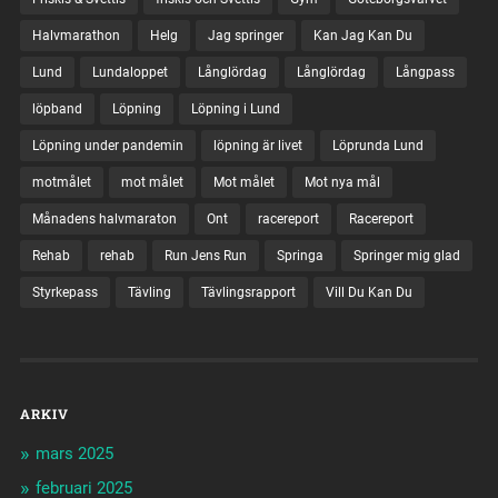
Halvmarathon
Helg
Jag springer
Kan Jag Kan Du
Lund
Lundaloppet
Långlördag
Långlördag
Långpass
löpband
Löpning
Löpning i Lund
Löpning under pandemin
löpning är livet
Löprunda Lund
motmålet
mot målet
Mot målet
Mot nya mål
Månadens halvmaraton
Ont
racereport
Racereport
Rehab
rehab
Run Jens Run
Springa
Springer mig glad
Styrkepass
Tävling
Tävlingsrapport
Vill Du Kan Du
ARKIV
mars 2025
februari 2025