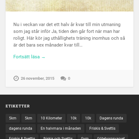
Nu i veckan var det ett halv år kvar till min utmaning
som jag står inför Ja, tiden den går fort när man har
roligt. Här kör jag uthållighets träning inomhus och så
är det bara sex månader kvar till…
Fortsätt läsa →
26 november, 2015
0
ETIKETTER
5km
5km
10 Kilometer
10k
10k
Dagens runda
dagens runda
En halvmara i månaden
Friskis & Svettis
Friskis & Svettis
friskis och Svettis
Gym
Göteborgsvarvet