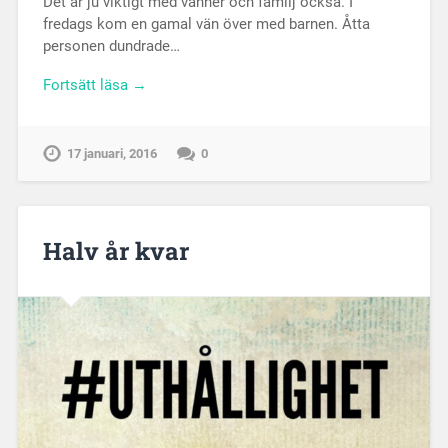
Det är ju viktigt med vänner och familj också. I
fredags kom en gamal vän över med barnen. Åtta
personen dundrade…
Fortsätt läsa →
17 januari, 2016
0
Halv år kvar