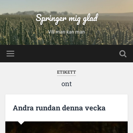
Springer mig glad
Vill man kan man
ETIKETT
ont
Andra rundan denna vecka