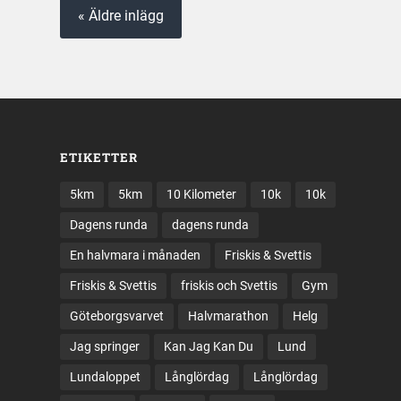
« Äldre inlägg
ETIKETTER
5km
5km
10 Kilometer
10k
10k
Dagens runda
dagens runda
En halvmara i månaden
Friskis & Svettis
Friskis & Svettis
friskis och Svettis
Gym
Göteborgsvarvet
Halvmarathon
Helg
Jag springer
Kan Jag Kan Du
Lund
Lundaloppet
Långlördag
Långlördag