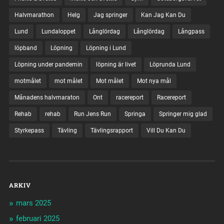
Halvmarathon
Helg
Jag springer
Kan Jag Kan Du
Lund
Lundaloppet
Långlördag
Långlördag
Långpass
löpband
Löpning
Löpning i Lund
Löpning under pandemin
löpning är livet
Löprunda Lund
motmålet
mot målet
Mot målet
Mot nya mål
Månadens halvmaraton
Ont
racereport
Racereport
Rehab
rehab
Run Jens Run
Springa
Springer mig glad
Styrkepass
Tävling
Tävlingsrapport
Vill Du Kan Du
ARKIV
mars 2025
februari 2025