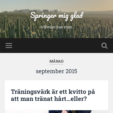
Springer mig glad
Vill man kan man
MÅNAD
september 2015
Träningsvärk är ett kvitto på
att man tränat hårt…eller?