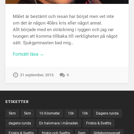
Målet är bestämt och resan har börjat men vet inte
om det är någon 40års kris eller något annat.
Allt började med en sträckning i ryggen och jag var
tvungen att komma tillbaka till verkligheten på något
sätt. Sjukgymnasten bad mig…
Fortsätt läsa →
21 september, 2015
0
ETIKETTER
5km
5km
10 Kilometer
10k
10k
Dagens runda
dagens runda
En halvmara i månaden
Friskis & Svettis
Friskis & Svettis
friskis och Svettis
Gym
Göteborgsvarvet