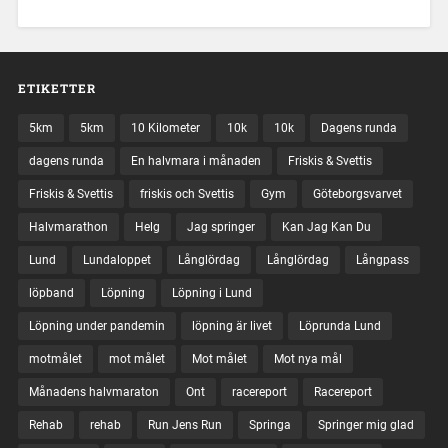
ETIKETTER
5km
5km
10 Kilometer
10k
10k
Dagens runda
dagens runda
En halvmara i månaden
Friskis & Svettis
Friskis & Svettis
friskis och Svettis
Gym
Göteborgsvarvet
Halvmarathon
Helg
Jag springer
Kan Jag Kan Du
Lund
Lundaloppet
Långlördag
Långlördag
Långpass
löpband
Löpning
Löpning i Lund
Löpning under pandemin
löpning är livet
Löprunda Lund
motmålet
mot målet
Mot målet
Mot nya mål
Månadens halvmaraton
Ont
racereport
Racereport
Rehab
rehab
Run Jens Run
Springa
Springer mig glad