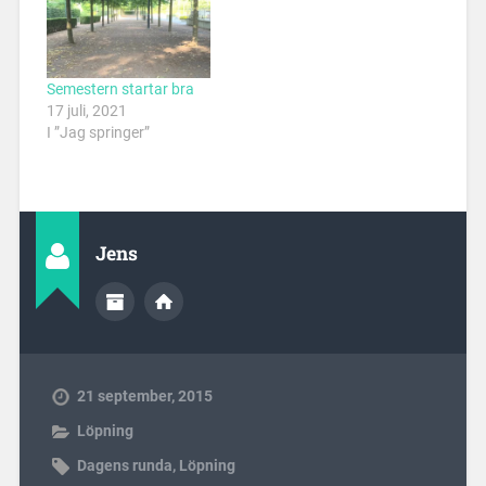
Semestern startar bra
17 juli, 2021
I ”Jag springer”
Jens
21 september, 2015
Löpning
Dagens runda
,
Löpning