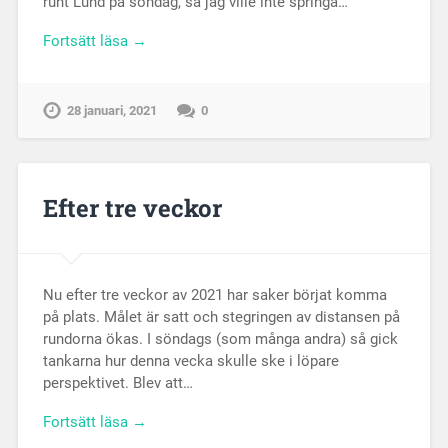
runt Lund på söndag, så jag ville inte springa…
Fortsätt läsa →
28 januari, 2021
0
Efter tre veckor
Nu efter tre veckor av 2021 har saker börjat komma
på plats. Målet är satt och stegringen av distansen på
rundorna ökas. I söndags (som många andra) så gick
tankarna hur denna vecka skulle ske i löpare
perspektivet. Blev att…
Fortsätt läsa →