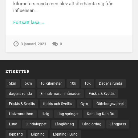
kilometers runda men blev att återhämta sig från
influensan…
Fortsätt läsa →
3 januari, 2021
0
ETIKETTER
5km
5km
10 Kilometer
10k
10k
Dagens runda
dagens runda
En halvmara i månaden
Friskis & Svettis
Friskis & Svettis
friskis och Svettis
Gym
Göteborgsvarvet
Halvmarathon
Helg
Jag springer
Kan Jag Kan Du
Lund
Lundaloppet
Långlördag
Långlördag
Långpass
löpband
Löpning
Löpning i Lund