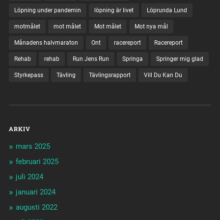
Löpning under pandemin
löpning är livet
Löprunda Lund
motmålet
mot målet
Mot målet
Mot nya mål
Månadens halvmaraton
Ont
racereport
Racereport
Rehab
rehab
Run Jens Run
Springa
Springer mig glad
Styrkepass
Tävling
Tävlingsrapport
Vill Du Kan Du
ARKIV
mars 2025
februari 2025
juli 2024
januari 2024
augusti 2022