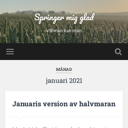
Springer mig glad
Vill man kan man
MÅNAD
januari 2021
Januaris version av halvmaran