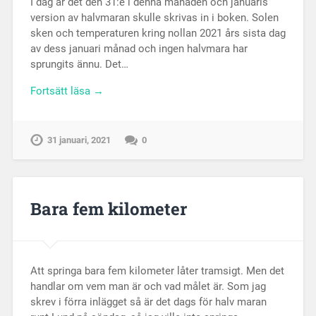
I dag är det den 31:e i denna månaden och januaris
version av halvmaran skulle skrivas in i boken. Solen
sken och temperaturen kring nollan 2021 års sista dag
av dess januari månad och ingen halvmara har
sprungits ännu. Det…
Fortsätt läsa →
31 januari, 2021
0
Bara fem kilometer
Att springa bara fem kilometer låter tramsigt. Men det
handlar om vem man är och vad målet är. Som jag
skrev i förra inlägget så är det dags för halv maran