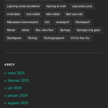
Löpning under pandemin
löpning är livet
Löprunda Lund
motmålet
mot målet
Mot målet
Mot nya mål
Månadens halvmaraton
Ont
racereport
Racereport
Rehab
rehab
Run Jens Run
Springa
Springer mig glad
Styrkepass
Tävling
Tävlingsrapport
Vill Du Kan Du
ARKIV
mars 2025
februari 2025
juli 2024
januari 2024
augusti 2022