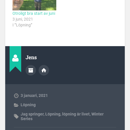
Otroligt bra start av juni
3 juni, 2021
I ”Löpning”
Jens
3 januari, 2021
Löpning
Jag springer
,
Löpning
,
löpning är livet
,
Winter
Series