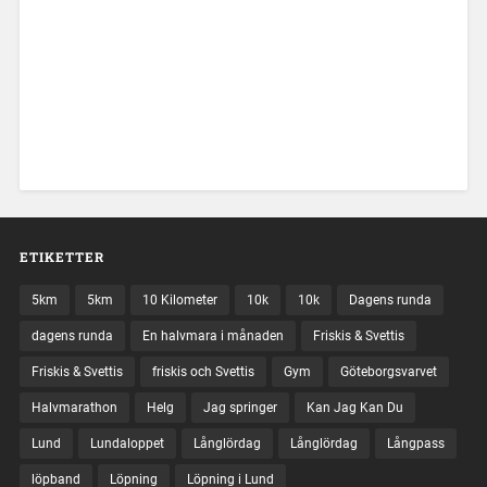
ETIKETTER
5km
5km
10 Kilometer
10k
10k
Dagens runda
dagens runda
En halvmara i månaden
Friskis & Svettis
Friskis & Svettis
friskis och Svettis
Gym
Göteborgsvarvet
Halvmarathon
Helg
Jag springer
Kan Jag Kan Du
Lund
Lundaloppet
Långlördag
Långlördag
Långpass
löpband
Löpning
Löpning i Lund