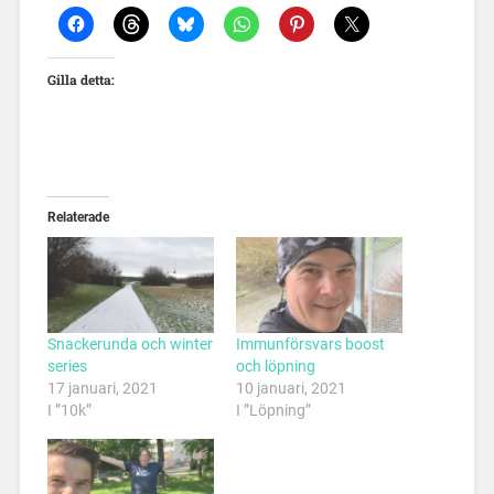
Gilla detta:
Relaterade
Snackerunda och winter
Immunförsvars boost
series
och löpning
17 januari, 2021
10 januari, 2021
I ”10k”
I ”Löpning”