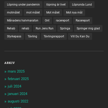
Löpning under pandemin
löpning är livet
Löprunda Lund
motmålet
mot målet
Mot målet
Mot nya mål
Månadens halvmaraton
Ont
racereport
Racereport
Rehab
rehab
Run Jens Run
Springa
Springer mig glad
Styrkepass
Tävling
Tävlingsrapport
Vill Du Kan Du
ARKIV
mars 2025
februari 2025
juli 2024
januari 2024
augusti 2022