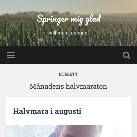
Springer mig glad
Vill man kan man
ETIKETT
Månadens halvmaraton
Halvmara i augusti