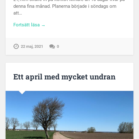
denna fina månad. Planerna började i söndags om
att…
Fortsätt läsa →
22 maj, 2021
0
Ett april med mycket undran