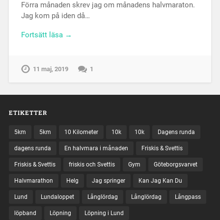
Förra månaden skrev jag om månadens halvmaraton.
Jag kom på iden då…
Fortsätt läsa →
11 maj, 2019
1
ETIKETTER
5km
5km
10 Kilometer
10k
10k
Dagens runda
dagens runda
En halvmara i månaden
Friskis & Svettis
Friskis & Svettis
friskis och Svettis
Gym
Göteborgsvarvet
Halvmarathon
Helg
Jag springer
Kan Jag Kan Du
Lund
Lundaloppet
Långlördag
Långlördag
Långpass
löpband
Löpning
Löpning i Lund