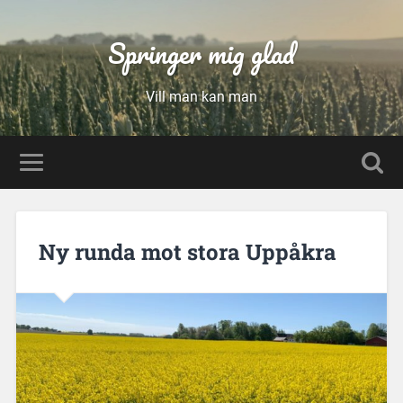
Springer mig glad
Vill man kan man
Ny runda mot stora Uppåkra