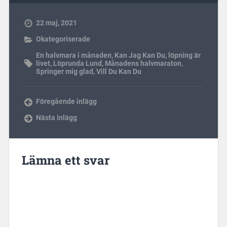
22 maj, 2021
Okategoriserade
En halvmara i månaden
,
Kan Jag Kan Du
,
löpning är
livet
,
Löprunda Lund
,
Månadens halvmaraton
,
Springer mig glad
,
Vill Du Kan Du
Föregående inlägg
Nästa inlägg
Lämna ett svar