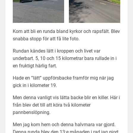
Kom att bli en runda bland kyrkor och rapsfält. Blev
snabba stopp för att få lite foto.
Rundan kändes lätt i kroppen och livet var
underbart. 5, 10 och 15 kilometrar bara rullade in i
en fruktigt härlig fart.
Hade en ”lätt” uppförsbacke framför mig när jag
gick in i kilometer 19.
Men denna vanligt vis lätta backe blir en killer. Här i
från blev det till att köra två kilometer
pannbenslöpning.
Men jag kom hem och denna halvmara var gjord.
Denna runda blev den 13:e månaden i rad jag gjort