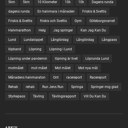
5km
5km
10 Kilometer
10k
10k
Dagens runda
dagens runda
En halvmara i månaden
Friskis & Svettis
Friskis & Svettis
friskis och Svettis
Gym
Göteborgsvarvet
Halvmarathon
Helg
Jag springer
Kan Jag Kan Du
Lund
Lundaloppet
Långlördag
Långlördag
Långpass
löpband
Löpning
Löpning i Lund
Löpning under pandemin
löpning är livet
Löprunda Lund
motmålet
mot målet
Mot målet
Mot nya mål
Månadens halvmaraton
Ont
racereport
Racereport
Rehab
rehab
Run Jens Run
Springa
Springer mig glad
Styrkepass
Tävling
Tävlingsrapport
Vill Du Kan Du
ARKIV