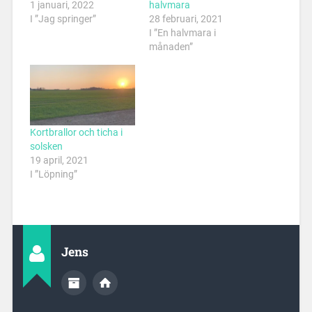
1 januari, 2022
halvmara
I ”Jag springer”
28 februari, 2021
I ”En halvmara i
månaden”
Kortbrallor och ticha i
solsken
19 april, 2021
I ”Löpning”
Jens