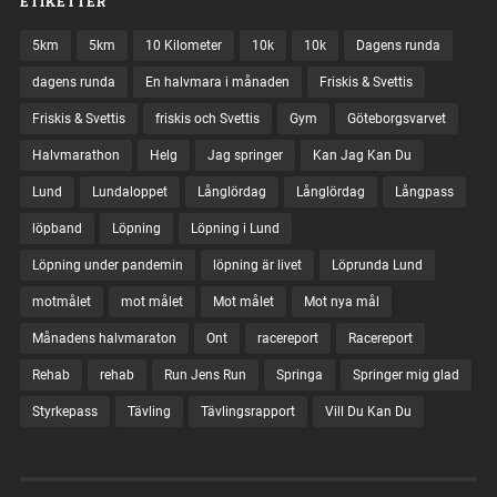
ETIKETTER
5km
5km
10 Kilometer
10k
10k
Dagens runda
dagens runda
En halvmara i månaden
Friskis & Svettis
Friskis & Svettis
friskis och Svettis
Gym
Göteborgsvarvet
Halvmarathon
Helg
Jag springer
Kan Jag Kan Du
Lund
Lundaloppet
Långlördag
Långlördag
Långpass
löpband
Löpning
Löpning i Lund
Löpning under pandemin
löpning är livet
Löprunda Lund
motmålet
mot målet
Mot målet
Mot nya mål
Månadens halvmaraton
Ont
racereport
Racereport
Rehab
rehab
Run Jens Run
Springa
Springer mig glad
Styrkepass
Tävling
Tävlingsrapport
Vill Du Kan Du