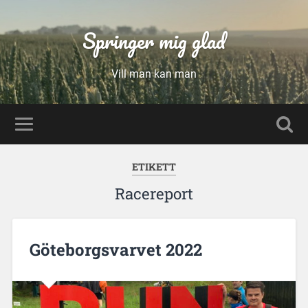
Springer mig glad
Vill man kan man
ETIKETT
Racereport
Göteborgsvarvet 2022