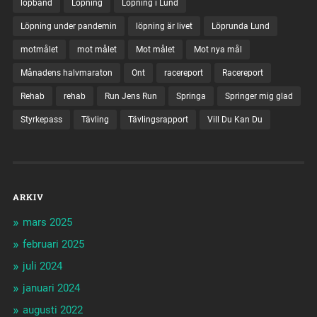
löpband
Löpning
Löpning i Lund
Löpning under pandemin
löpning är livet
Löprunda Lund
motmålet
mot målet
Mot målet
Mot nya mål
Månadens halvmaraton
Ont
racereport
Racereport
Rehab
rehab
Run Jens Run
Springa
Springer mig glad
Styrkepass
Tävling
Tävlingsrapport
Vill Du Kan Du
ARKIV
mars 2025
februari 2025
juli 2024
januari 2024
augusti 2022