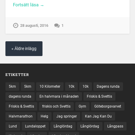
Fortsätt läsa →
28 augusti, 2016
1
« Äldre inlägg
ETIKETTER
5km
5km
10 Kilometer
10k
10k
Dagens runda
dagens runda
En halvmara i månaden
Friskis & Svettis
Friskis & Svettis
friskis och Svettis
Gym
Göteborgsvarvet
Halvmarathon
Helg
Jag springer
Kan Jag Kan Du
Lund
Lundaloppet
Långlördag
Långlördag
Långpass