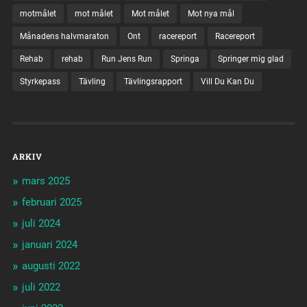
motmålet
mot målet
Mot målet
Mot nya mål
Månadens halvmaraton
Ont
racereport
Racereport
Rehab
rehab
Run Jens Run
Springa
Springer mig glad
Styrkepass
Tävling
Tävlingsrapport
Vill Du Kan Du
ARKIV
mars 2025
februari 2025
juli 2024
januari 2024
augusti 2022
juli 2022