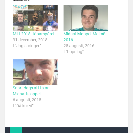
Mitt 2018 i löparspåret
Midnattsloppet Malmö
31 december, 2018
2016
I ”Jag springer”
28 augusti, 2016
I ”Löpning”
Snart dags att ta an
Midnattsloppet
6 augusti, 2018
I ”Då kör vi”