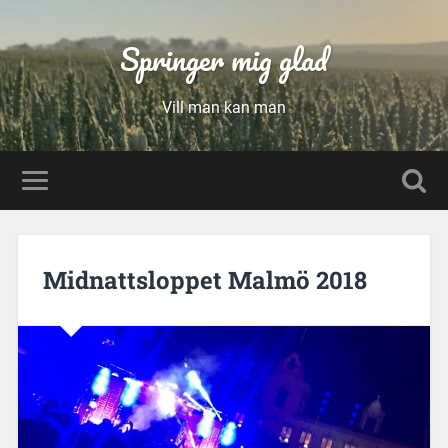
Springer mig glad
Vill man kan man
Midnattsloppet Malmö 2018