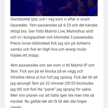
Startskottet ljöd, och i väg kom vi efter vi svurit
löpareden. 1km passerades på 6:25 och det kändes
riktigt bra. Sen förbi Malmö Live, Malmöhus slott
och in i kungsparken och kilometer 3 passerades.
Precis innan biblioteket fick jag syn på dotterns
sambo och fick en High five och energi nivån
höjdes ett snäpp.
4km passerades och sen kom vi till Malmö IP och
5km. Fick syn på en klocka på en vägg och
försökte räkna ut hur fort jag sprang. Fick det till att
jag sprungit 5km på 32 minuter (30:55 klockades
jag till) och fick lite ”panik” jag sprang för sakta.
Men min planen var att hålla igen lite men inte så
mycket. Nu gällde det att få till den där högre
växeln.