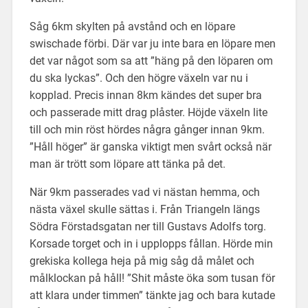
Såg 6km skylten på avstånd och en löpare
swischade förbi. Där var ju inte bara en löpare men
det var något som sa att ”häng på den löparen om
du ska lyckas”. Och den högre växeln var nu i
kopplad. Precis innan 8km kändes det super bra
och passerade mitt drag plåster. Höjde växeln lite
till och min röst hördes några gånger innan 9km.
”Håll höger” är ganska viktigt men svårt också när
man är trött som löpare att tänka på det.
När 9km passerades vad vi nästan hemma, och
nästa växel skulle sättas i. Från Triangeln längs
Södra Förstadsgatan ner till Gustavs Adolfs torg.
Korsade torget och in i upplopps fållan. Hörde min
grekiska kollega heja på mig såg då målet och
målklockan på håll! ”Shit måste öka som tusan för
att klara under timmen” tänkte jag och bara kutade