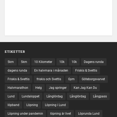
ETIKETTER
5km
5km
10 Kilometer
10k
10k
Dagens runda
dagens runda
En halvmara i månaden
Friskis & Svettis
Friskis & Svettis
friskis och Svettis
Gym
Göteborgsvarvet
Halvmarathon
Helg
Jag springer
Kan Jag Kan Du
Lund
Lundaloppet
Långlördag
Långlördag
Långpass
löpband
Löpning
Löpning i Lund
Löpning under pandemin
löpning är livet
Löprunda Lund