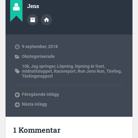
Jens
9 september, 2018
Okategoriserade
10k
,
Jag springer
,
Löpning
,
löpning är livet
,
midnattsloppet
,
Racereport
,
Run Jens Run
,
Tävling
,
Tävlingsrapport
Föregående inlägg
Nästa inlägg
1 Kommentar