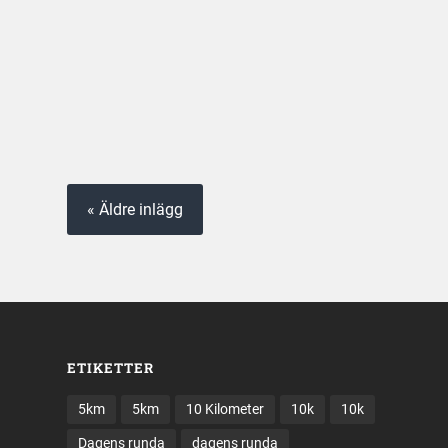
« Äldre inlägg
ETIKETTER
5km
5km
10 Kilometer
10k
10k
Dagens runda
dagens runda