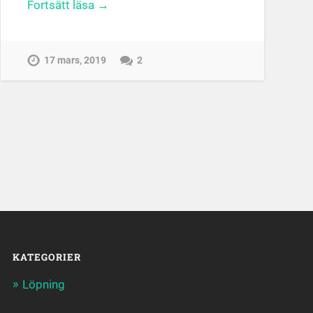
Fortsätt läsa →
17 mars, 2019
2
KATEGORIER
Löpning