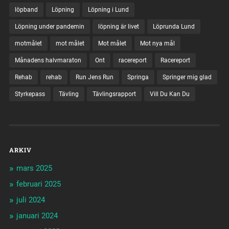
löpband
Löpning
Löpning i Lund
Löpning under pandemin
löpning är livet
Löprunda Lund
motmålet
mot målet
Mot målet
Mot nya mål
Månadens halvmaraton
Ont
racereport
Racereport
Rehab
rehab
Run Jens Run
Springa
Springer mig glad
Styrkepass
Tävling
Tävlingsrapport
Vill Du Kan Du
ARKIV
mars 2025
februari 2025
juli 2024
januari 2024