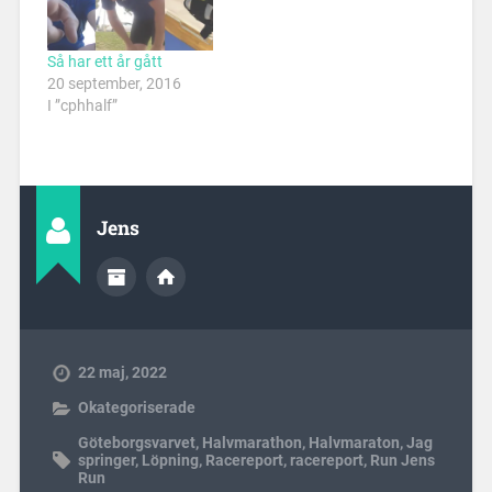
Så har ett år gått
20 september, 2016
I ”cphhalf”
Jens
22 maj, 2022
Okategoriserade
Göteborgsvarvet
,
Halvmarathon
,
Halvmaraton
,
Jag
springer
,
Löpning
,
Racereport
,
racereport
,
Run Jens
Run