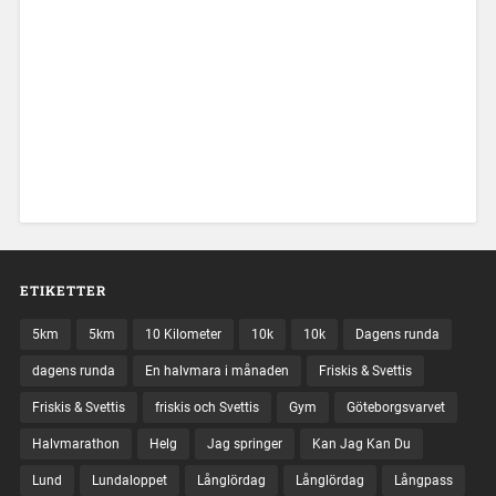
ETIKETTER
5km
5km
10 Kilometer
10k
10k
Dagens runda
dagens runda
En halvmara i månaden
Friskis & Svettis
Friskis & Svettis
friskis och Svettis
Gym
Göteborgsvarvet
Halvmarathon
Helg
Jag springer
Kan Jag Kan Du
Lund
Lundaloppet
Långlördag
Långlördag
Långpass