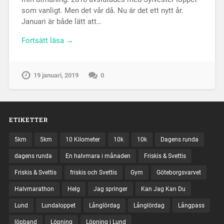
som vanligt. Men det vår då. Nu är det ett nytt år.
Januari är både lätt att…
Fortsätt läsa →
19 januari, 2019
0
ETIKETTER
5km
5km
10 Kilometer
10k
10k
Dagens runda
dagens runda
En halvmara i månaden
Friskis & Svettis
Friskis & Svettis
friskis och Svettis
Gym
Göteborgsvarvet
Halvmarathon
Helg
Jag springer
Kan Jag Kan Du
Lund
Lundaloppet
Långlördag
Långlördag
Långpass
löpband
Löpning
Löpning i Lund