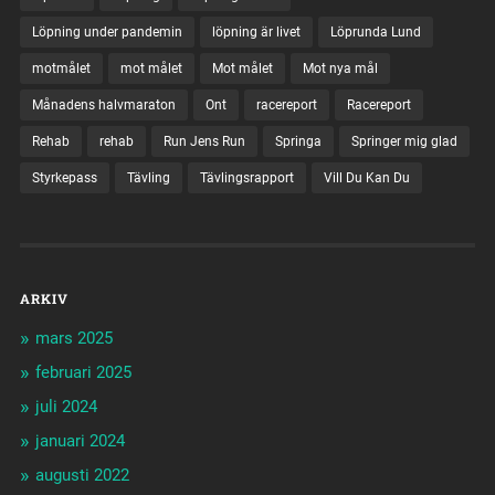
Löpning under pandemin
löpning är livet
Löprunda Lund
motmålet
mot målet
Mot målet
Mot nya mål
Månadens halvmaraton
Ont
racereport
Racereport
Rehab
rehab
Run Jens Run
Springa
Springer mig glad
Styrkepass
Tävling
Tävlingsrapport
Vill Du Kan Du
ARKIV
mars 2025
februari 2025
juli 2024
januari 2024
augusti 2022