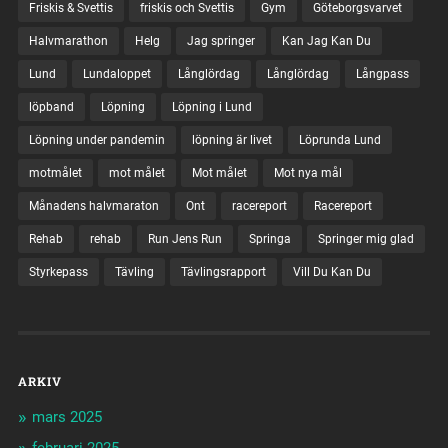
Friskis & Svettis
friskis och Svettis
Gym
Göteborgsvarvet
Halvmarathon
Helg
Jag springer
Kan Jag Kan Du
Lund
Lundaloppet
Långlördag
Långlördag
Långpass
löpband
Löpning
Löpning i Lund
Löpning under pandemin
löpning är livet
Löprunda Lund
motmålet
mot målet
Mot målet
Mot nya mål
Månadens halvmaraton
Ont
racereport
Racereport
Rehab
rehab
Run Jens Run
Springa
Springer mig glad
Styrkepass
Tävling
Tävlingsrapport
Vill Du Kan Du
ARKIV
mars 2025