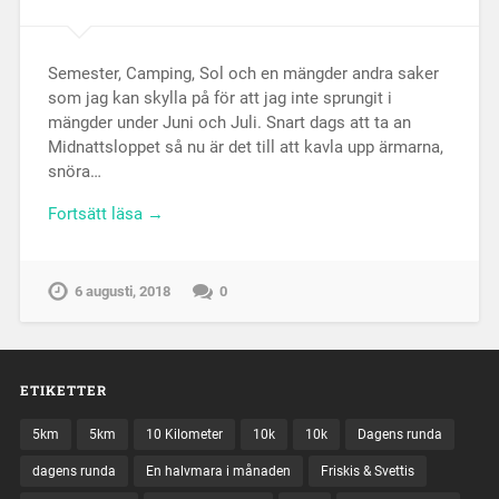
Semester, Camping, Sol och en mängder andra saker
som jag kan skylla på för att jag inte sprungit i
mängder under Juni och Juli. Snart dags att ta an
Midnattsloppet så nu är det till att kavla upp ärmarna,
snöra…
Fortsätt läsa →
6 augusti, 2018
0
ETIKETTER
5km
5km
10 Kilometer
10k
10k
Dagens runda
dagens runda
En halvmara i månaden
Friskis & Svettis