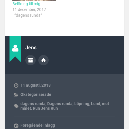
Belöning till mig
11 december, 2017
I ”dagens runda”
Jens
11 augusti, 2018
Okategoriserade
dagens runda
,
Dagens runda
,
Löpning
,
Lund
,
mot
målet
,
Run Jens Run
Föregående inlägg