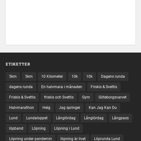
ETIKETTER
5km
5km
10 Kilometer
10k
10k
Dagens runda
dagens runda
En halvmara i månaden
Friskis & Svettis
Friskis & Svettis
friskis och Svettis
Gym
Göteborgsvarvet
Halvmarathon
Helg
Jag springer
Kan Jag Kan Du
Lund
Lundaloppet
Långlördag
Långlördag
Långpass
löpband
Löpning
Löpning i Lund
Löpning under pandemin
löpning är livet
Löprunda Lund