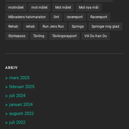
motmålet
mot målet
Mot målet
Mot nya mål
Månadens halvmaraton
Ont
racereport
Racereport
Rehab
rehab
Run Jens Run
Springa
Springer mig glad
Styrkepass
Tävling
Tävlingsrapport
Vill Du Kan Du
ARKIV
mars 2025
februari 2025
juli 2024
januari 2024
augusti 2022
juli 2022