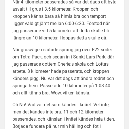
När 4 kilometer passerades så var det dags att byta
asvalt till grus i 3.5 kilometer. Kroppen och
knoppen känns bara så himla bra och temport
ligger väldigt jämt mellan 6:00-6:20. Förstod när
jag passerade vid 5 kilometer att detta skulle bli
längre än 10 kilometer. Hoppas detta skulle gå.
När grusvägen slutade sprang jag över E22 söder
om Tetra Pack, och sedan in i Sankt Lars Park, där
jag passerade dottern Cherie:s skola och Lottas
arbete. 8 kilometer hade passerats, och kroppen
känders pigg. Nu var det dags att ändra rodret och
springa hem. Passerade 10 kilometer på 1:03:40
och allt känns bra. Wow, vilken känsla.
Oh No! Vad var det som kändes i knäet. Vet inte,
men det kändes inte bra. 11 och 12 kilometer
passerades, och känslan i knäet kändes hela tiden.
Började fundera på hur min hålling och fot i