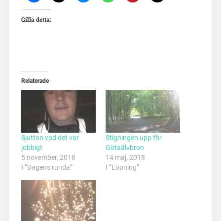
Gilla detta:
Relaterade
Sjutton vad det var
Stigningen upp för
jobbigt
Götaälvbron
5 november, 2018
14 maj, 2018
I ”Dagens runda”
I ”Löpning”