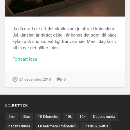
Ja då stod det att det skulle vara julafton i kalendern.
Jul känslan är riktigt dålig i år känns det som, då både
kylan och snön är väldigt frånvarande. Men i dag kör vi
all in när det gäller julen….
Fortsätt läsa →
24 december, 2015
0
ETIKETTER
5km
5km
10 Kilometer
10k
10k
Dagens runda
dagens runda
En halvmara i månaden
Friskis & Svettis