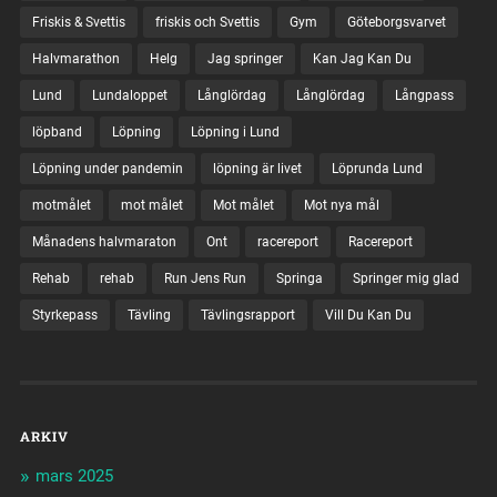
Friskis & Svettis
friskis och Svettis
Gym
Göteborgsvarvet
Halvmarathon
Helg
Jag springer
Kan Jag Kan Du
Lund
Lundaloppet
Långlördag
Långlördag
Långpass
löpband
Löpning
Löpning i Lund
Löpning under pandemin
löpning är livet
Löprunda Lund
motmålet
mot målet
Mot målet
Mot nya mål
Månadens halvmaraton
Ont
racereport
Racereport
Rehab
rehab
Run Jens Run
Springa
Springer mig glad
Styrkepass
Tävling
Tävlingsrapport
Vill Du Kan Du
ARKIV
mars 2025