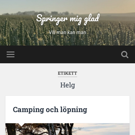
Springer mig glad
Vill man kan man
ETIKETT
Helg
Camping och löpning