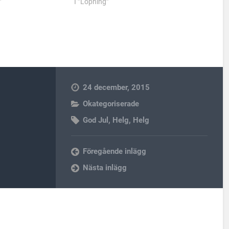
”
I ”Löpning”
24 december, 2015
Okategoriserade
God Jul
,
Helg
,
Helg
Föregående inlägg
Nästa inlägg