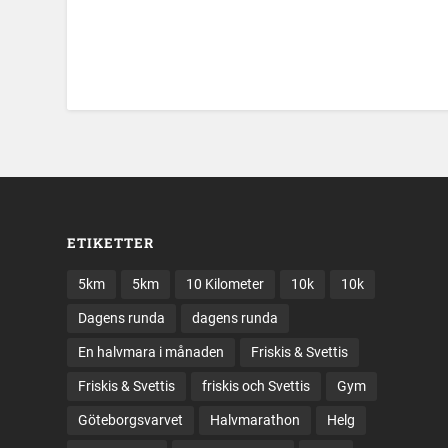
ETIKETTER
5km
5km
10 Kilometer
10k
10k
Dagens runda
dagens runda
En halvmara i månaden
Friskis & Svettis
Friskis & Svettis
friskis och Svettis
Gym
Göteborgsvarvet
Halvmarathon
Helg