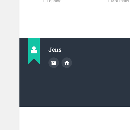
I ”Löpning”
I ”Mot målet
Jens