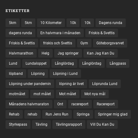
ETIKETTER
5km
5km
10 Kilometer
10k
10k
Dagens runda
dagens runda
En halvmara i månaden
Friskis & Svettis
Friskis & Svettis
friskis och Svettis
Gym
Göteborgsvarvet
Halvmarathon
Helg
Jag springer
Kan Jag Kan Du
Lund
Lundaloppet
Långlördag
Långlördag
Långpass
löpband
Löpning
Löpning i Lund
Löpning under pandemin
löpning är livet
Löprunda Lund
motmålet
mot målet
Mot målet
Mot nya mål
Månadens halvmaraton
Ont
racereport
Racereport
Rehab
rehab
Run Jens Run
Springa
Springer mig glad
Styrkepass
Tävling
Tävlingsrapport
Vill Du Kan Du