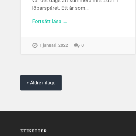
var det dags att summera mitt 2021 i
löparspåret. Ett år som…
Fortsätt läsa →
1 januari, 2022
0
« Äldre inlägg
ETIKETTER