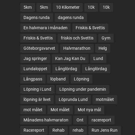
5km
5km
10 Kilometer
10k
10k
Dagens runda
dagens runda
En halvmara i månaden
Friskis & Svettis
Friskis & Svettis
friskis och Svettis
Gym
Göteborgsvarvet
Halvmarathon
Helg
Jag springer
Kan Jag Kan Du
Lund
Lundaloppet
Långlördag
Långlördag
Långpass
löpband
Löpning
Löpning i Lund
Löpning under pandemin
löpning är livet
Löprunda Lund
motmålet
mot målet
Mot målet
Mot nya mål
Månadens halvmaraton
Ont
racereport
Racereport
Rehab
rehab
Run Jens Run