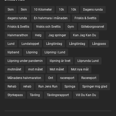
5km
5km
10 Kilometer
10k
10k
Dagens runda
dagens runda
En halvmara i månaden
Friskis & Svettis
Friskis & Svettis
friskis och Svettis
Gym
Göteborgsvarvet
Halvmarathon
Helg
Jag springer
Kan Jag Kan Du
Lund
Lundaloppet
Långlördag
Långlördag
Långpass
löpband
Löpning
Löpning i Lund
Löpning under pandemin
löpning är livet
Löprunda Lund
motmålet
mot målet
Mot målet
Mot nya mål
Månadens halvmaraton
Ont
racereport
Racereport
Rehab
rehab
Run Jens Run
Springa
Springer mig glad
Styrkepass
Tävling
Tävlingsrapport
Vill Du Kan Du