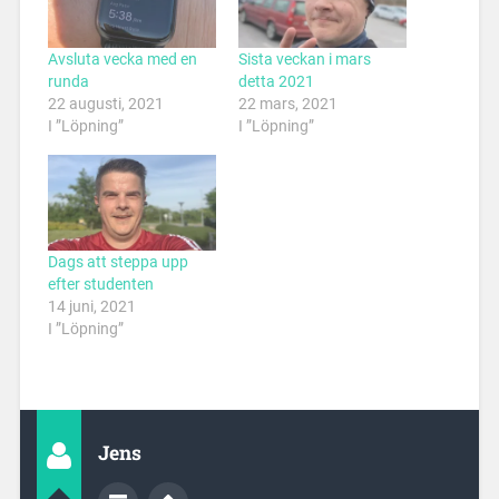
Avsluta vecka med en
Sista veckan i mars
runda
detta 2021
22 augusti, 2021
22 mars, 2021
I ”Löpning”
I ”Löpning”
Dags att steppa upp
efter studenten
14 juni, 2021
I ”Löpning”
Jens