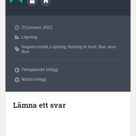
23 januari, 2022
Löpning
Dagens runda
,
Löpning
,
löpning är livet
,
Run Jens
Run
Föregående inlägg
Nästa inlägg
Lämna ett svar