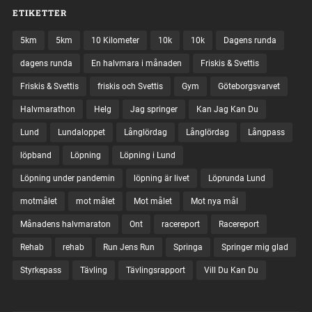
ETIKETTER
5km
5km
10 Kilometer
10k
10k
Dagens runda
dagens runda
En halvmara i månaden
Friskis & Svettis
Friskis & Svettis
friskis och Svettis
Gym
Göteborgsvarvet
Halvmarathon
Helg
Jag springer
Kan Jag Kan Du
Lund
Lundaloppet
Långlördag
Långlördag
Långpass
löpband
Löpning
Löpning i Lund
Löpning under pandemin
löpning är livet
Löprunda Lund
motmålet
mot målet
Mot målet
Mot nya mål
Månadens halvmaraton
Ont
racereport
Racereport
Rehab
rehab
Run Jens Run
Springa
Springer mig glad
Styrkepass
Tävling
Tävlingsrapport
Vill Du Kan Du