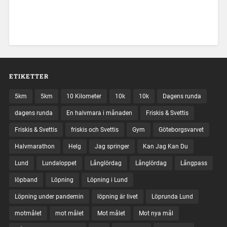
ETIKETTER
5km
5km
10 Kilometer
10k
10k
Dagens runda
dagens runda
En halvmara i månaden
Friskis & Svettis
Friskis & Svettis
friskis och Svettis
Gym
Göteborgsvarvet
Halvmarathon
Helg
Jag springer
Kan Jag Kan Du
Lund
Lundaloppet
Långlördag
Långlördag
Långpass
löpband
Löpning
Löpning i Lund
Löpning under pandemin
löpning är livet
Löprunda Lund
motmålet
mot målet
Mot målet
Mot nya mål