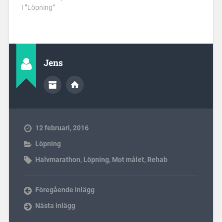
I ”Löpning”
Jens
12 februari, 2016
Löpning
Halvmarathon
,
Löpning
,
Mot målet
,
Rehab
Föregående inlägg
Nästa inlägg