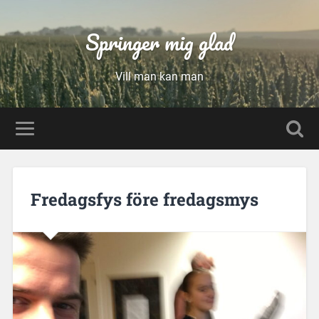
Springer mig glad
Vill man kan man
Fredagsfys före fredagsmys