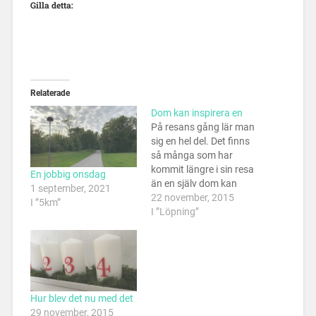
Gilla detta:
Relaterade
Dom kan inspirera en
På resans gång lär man
sig en hel del. Det finns
så många som har
kommit längre i sin resa
En jobbig onsdag
än en själv dom kan
1 september, 2021
inspirera en. Ja! Som ni
22 november, 2015
I ”5km”
kanske vet vid detta
I ”Löpning”
laget så har jag get mig
den på att det ska gå att
vara nybörjare och…
Hur blev det nu med det
29 november, 2015