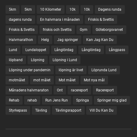
5km
5km
10 Kilometer
10k
10k
Dagens runda
dagens runda
En halvmara i månaden
Friskis & Svettis
Friskis & Svettis
friskis och Svettis
Gym
Göteborgsvarvet
Halvmarathon
Helg
Jag springer
Kan Jag Kan Du
Lund
Lundaloppet
Långlördag
Långlördag
Långpass
löpband
Löpning
Löpning i Lund
Löpning under pandemin
löpning är livet
Löprunda Lund
motmålet
mot målet
Mot målet
Mot nya mål
Månadens halvmaraton
Ont
racereport
Racereport
Rehab
rehab
Run Jens Run
Springa
Springer mig glad
Styrkepass
Tävling
Tävlingsrapport
Vill Du Kan Du