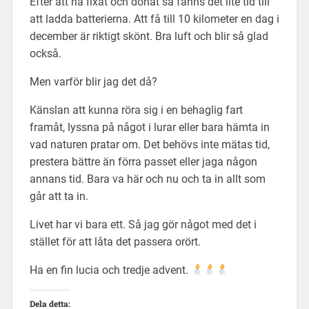
Efter att ha fixat och donat så fanns det lite tid till
att ladda batterierna. Att få till 10 kilometer en dag i
december är riktigt skönt. Bra luft och blir så glad
också.
Men varför blir jag det då?
Känslan att kunna röra sig i en behaglig fart
framåt, lyssna på något i lurar eller bara hämta in
vad naturen pratar om. Det behövs inte mätas tid,
prestera bättre än förra passet eller jaga någon
annans tid. Bara va här och nu och ta in allt som
går att ta in.
Livet har vi bara ett. Så jag gör något med det i
stället för att låta det passera orört.
Ha en fin lucia och tredje advent.
Dela detta: