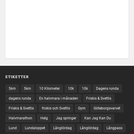
ETIKETTER
5km
5km
10 Kilometer
10k
10k
Dagens runda
dagens runda
En halvmara i månaden
Friskis & Svettis
Friskis & Svettis
friskis och Svettis
Gym
Göteborgsvarvet
Halvmarathon
Helg
Jag springer
Kan Jag Kan Du
Lund
Lundaloppet
Långlördag
Långlördag
Långpass