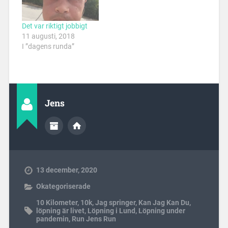
Det var riktigt jobbigt
11 augusti, 2018
I ”dagens runda”
Jens
13 december, 2020
Okategoriserade
10 Kilometer
,
10k
,
Jag springer
,
Kan Jag Kan Du
,
löpning är livet
,
Löpning i Lund
,
Löpning under
pandemin
,
Run Jens Run