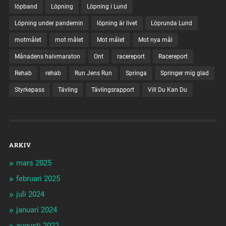
löpband
Löpning
Löpning i Lund
Löpning under pandemin
löpning är livet
Löprunda Lund
motmålet
mot målet
Mot målet
Mot nya mål
Månadens halvmaraton
Ont
racereport
Racereport
Rehab
rehab
Run Jens Run
Springa
Springer mig glad
Styrkepass
Tävling
Tävlingsrapport
Vill Du Kan Du
ARKIV
mars 2025
februari 2025
juli 2024
januari 2024
augusti 2022