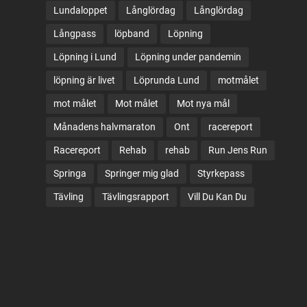
Lundaloppet
Långlördag
Långlördag
Långpass
löpband
Löpning
Löpning i Lund
Löpning under pandemin
löpning är livet
Löprunda Lund
motmålet
mot målet
Mot målet
Mot nya mål
Månadens halvmaraton
Ont
racereport
Racereport
Rehab
rehab
Run Jens Run
Springa
Springer mig glad
Styrkepass
Tävling
Tävlingsrapport
Vill Du Kan Du