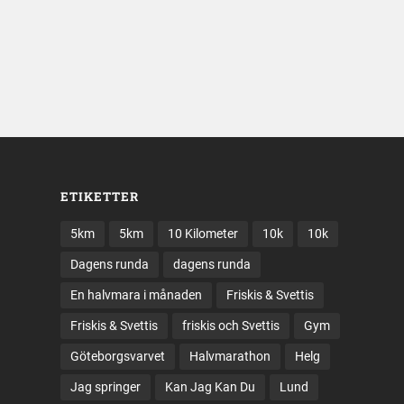
ETIKETTER
5km
5km
10 Kilometer
10k
10k
Dagens runda
dagens runda
En halvmara i månaden
Friskis & Svettis
Friskis & Svettis
friskis och Svettis
Gym
Göteborgsvarvet
Halvmarathon
Helg
Jag springer
Kan Jag Kan Du
Lund