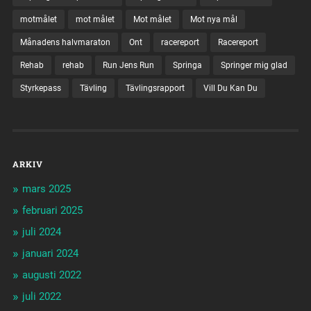
motmålet
mot målet
Mot målet
Mot nya mål
Månadens halvmaraton
Ont
racereport
Racereport
Rehab
rehab
Run Jens Run
Springa
Springer mig glad
Styrkepass
Tävling
Tävlingsrapport
Vill Du Kan Du
ARKIV
mars 2025
februari 2025
juli 2024
januari 2024
augusti 2022
juli 2022