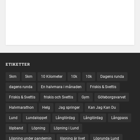
ETIKETTER
5km
5km
10 Kilometer
10k
10k
Dagens runda
dagens runda
En halvmara i månaden
Friskis & Svettis
Friskis & Svettis
friskis och Svettis
Gym
Göteborgsvarvet
Halvmarathon
Helg
Jag springer
Kan Jag Kan Du
Lund
Lundaloppet
Långlördag
Långlördag
Långpass
löpband
Löpning
Löpning i Lund
Löpning under pandemin
löpning är livet
Löprunda Lund