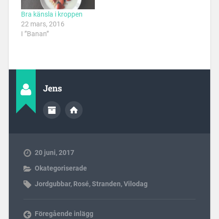
Bra känsla i kroppen
22 mars, 2016
I ”Banan”
Jens
20 juni, 2017
Okategoriserade
Jordgubbar
,
Rosé
,
Stranden
,
Vilodag
Föregående inlägg