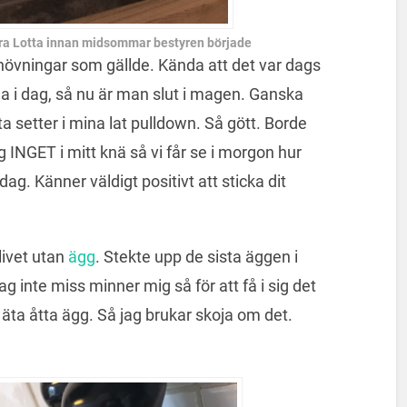
kära Lotta innan midsommar bestyren började
növningar som gällde. Kända att det var dags
rna i dag, så nu är man slut i magen. Ganska
sta setter i mina lat pulldown. Så gött. Borde
g INGET i mitt knä så vi får se i morgon hur
dag. Känner väldigt positivt att sticka dit
livet utan
ägg
. Stekte upp de sista äggen i
g inte miss minner mig så för att få i sig det
äta åtta ägg. Så jag brukar skoja om det.