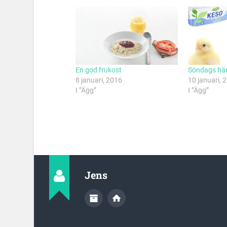
En god frukost
Söndags hän
8 januari, 2016
10 januari, 
I ”Ägg”
I ”Ägg”
Jens