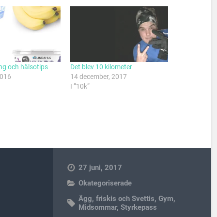
g och hälsotips
Det blev 10 kilometer
2016
14 december, 2017
I ”10k”
27 juni, 2017
Okategoriserade
Ägg
,
friskis och Svettis
,
Gym
,
Midsommar
,
Styrkepass