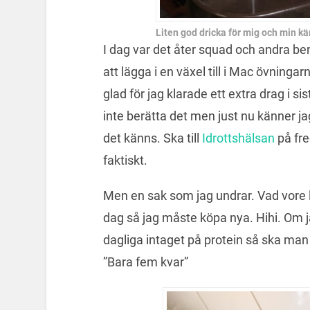
Liten god dricka för mig och min 
I dag var det åter squad och andra be
att lägga i en växel till i Mac övninga
glad för jag klarade ett extra drag i si
inte berätta det men just nu känner ja
det känns. Ska till
Idrottshälsan
på fre
faktiskt.
Men en sak som jag undrar. Vad vore 
dag så jag måste köpa nya. Hihi. Om ja
dagliga intaget på protein så ska man 
”Bara fem kvar”