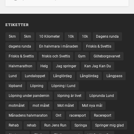
ETIKETTER
5km
5km
10 Kilometer
10k
10k
Dagens runda
dagens runda
En halvmara i månaden
Friskis & Svettis
Friskis & Svettis
friskis och Svettis
Gym
Göteborgsvarvet
Halvmarathon
Helg
Jag springer
Kan Jag Kan Du
Lund
Lundaloppet
Långlördag
Långlördag
Långpass
löpband
Löpning
Löpning i Lund
Löpning under pandemin
löpning är livet
Löprunda Lund
motmålet
mot målet
Mot målet
Mot nya mål
Månadens halvmaraton
Ont
racereport
Racereport
Rehab
rehab
Run Jens Run
Springa
Springer mig glad