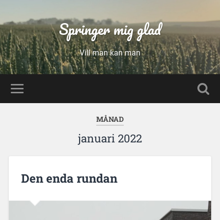
Springer mig glad
Vill man kan man
MÅNAD
januari 2022
Den enda rundan