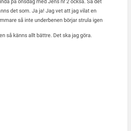
runda på onsdag med Jens nr 2 också. Så det
 känns det som. Ja ja! Jag vet att jag vilat en
ammare så inte underbenen börjar strula igen
en så känns allt bättre. Det ska jag göra.