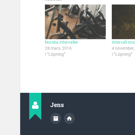
Norska Intervaller
Intervall on
28 mars, 2016
4 november,
I ”Löpning”
I ”Löpning”
Jens