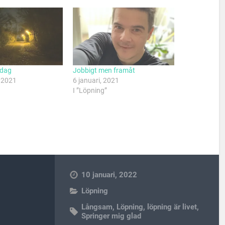
sdag
Jobbigt men framåt
 2021
6 januari, 2021
I ”Löpning”
10 januari, 2022
Löpning
Långsam
,
Löpning
,
löpning är livet
,
Springer mig glad