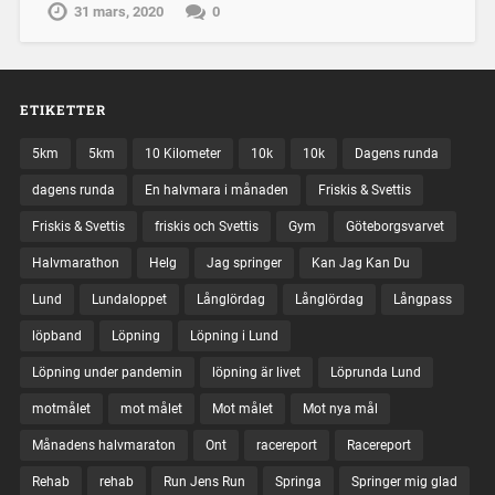
31 mars, 2020
0
ETIKETTER
5km
5km
10 Kilometer
10k
10k
Dagens runda
dagens runda
En halvmara i månaden
Friskis & Svettis
Friskis & Svettis
friskis och Svettis
Gym
Göteborgsvarvet
Halvmarathon
Helg
Jag springer
Kan Jag Kan Du
Lund
Lundaloppet
Långlördag
Långlördag
Långpass
löpband
Löpning
Löpning i Lund
Löpning under pandemin
löpning är livet
Löprunda Lund
motmålet
mot målet
Mot målet
Mot nya mål
Månadens halvmaraton
Ont
racereport
Racereport
Rehab
rehab
Run Jens Run
Springa
Springer mig glad