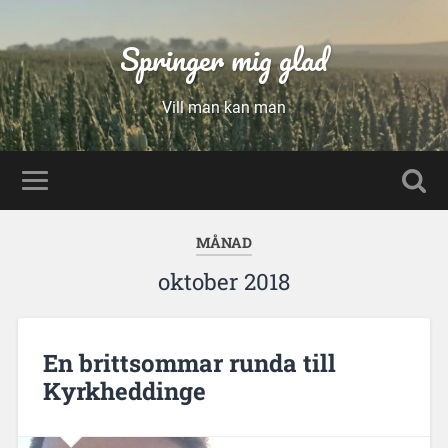
Springer mig glad
Vill man kan man
MÅNAD
oktober 2018
En brittsommar runda till
Kyrkheddinge