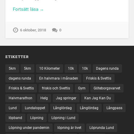
Fortsätt läsa →
6 oktober, 2018
0
ETIKETTER
5km
5km
10 Kilometer
10k
10k
Dagens runda
dagens runda
En halvmara i månaden
Friskis & Svettis
Friskis & Svettis
friskis och Svettis
Gym
Göteborgsvarvet
Halvmarathon
Helg
Jag springer
Kan Jag Kan Du
Lund
Lundaloppet
Långlördag
Långlördag
Långpass
löpband
Löpning
Löpning i Lund
Löpning under pandemin
löpning är livet
Löprunda Lund