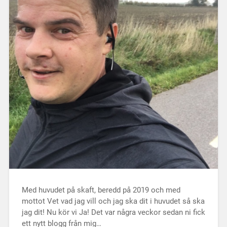
Med huvudet på skaft, beredd på 2019 och med
mottot Vet vad jag vill och jag ska dit i huvudet så ska
jag dit! Nu kör vi Ja! Det var några veckor sedan ni fick
ett nytt blogg från mig…