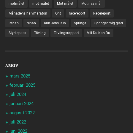
motmålet
mot målet
Mot målet
Mot nya mål
Månadens halvmaraton
Ont
racereport
Racereport
Rehab
rehab
Run Jens Run
Springa
Springer mig glad
Styrkepass
Tävling
Tävlingsrapport
Vill Du Kan Du
ARKIV
mars 2025
februari 2025
juli 2024
januari 2024
augusti 2022
juli 2022
juni 2022