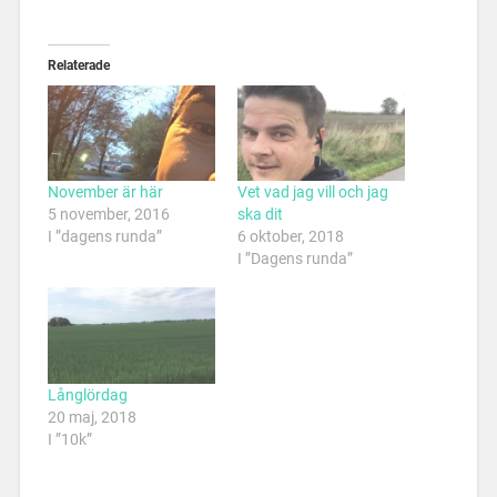
Relaterade
November är här
Vet vad jag vill och jag
5 november, 2016
ska dit
I ”dagens runda”
6 oktober, 2018
I ”Dagens runda”
Långlördag
20 maj, 2018
I ”10k”