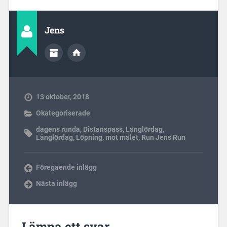
Jens
13 oktober, 2018
Okategoriserade
dagens runda
,
Distanspass
,
Långlördag
,
Långlördag
,
Löpning
,
mot målet
,
Run Jens Run
Föregående inlägg
Nästa inlägg
Lämna ett svar