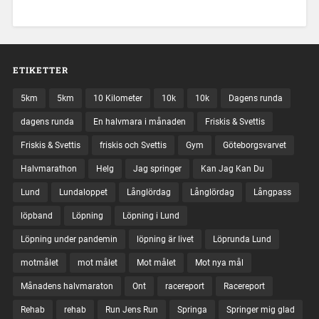
ETIKETTER
5km
5km
10 Kilometer
10k
10k
Dagens runda
dagens runda
En halvmara i månaden
Friskis & Svettis
Friskis & Svettis
friskis och Svettis
Gym
Göteborgsvarvet
Halvmarathon
Helg
Jag springer
Kan Jag Kan Du
Lund
Lundaloppet
Långlördag
Långlördag
Långpass
löpband
Löpning
Löpning i Lund
Löpning under pandemin
löpning är livet
Löprunda Lund
motmålet
mot målet
Mot målet
Mot nya mål
Månadens halvmaraton
Ont
racereport
Racereport
Rehab
rehab
Run Jens Run
Springa
Springer mig glad