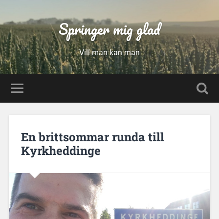
Springer mig glad
Vill man kan man
En brittsommar runda till
Kyrkheddinge