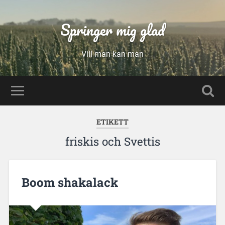
Springer mig glad
Vill man kan man
ETIKETT
friskis och Svettis
Boom shakalack