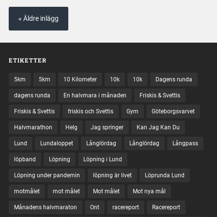
« Äldre inlägg
ETIKETTER
5km
5km
10 Kilometer
10k
10k
Dagens runda
dagens runda
En halvmara i månaden
Friskis & Svettis
Friskis & Svettis
friskis och Svettis
Gym
Göteborgsvarvet
Halvmarathon
Helg
Jag springer
Kan Jag Kan Du
Lund
Lundaloppet
Långlördag
Långlördag
Långpass
löpband
Löpning
Löpning i Lund
Löpning under pandemin
löpning är livet
Löprunda Lund
motmålet
mot målet
Mot målet
Mot nya mål
Månadens halvmaraton
Ont
racereport
Racereport