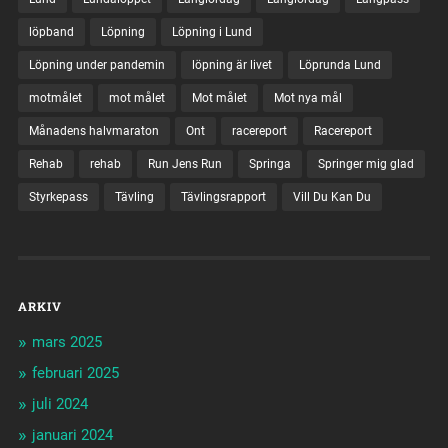
löpband
Löpning
Löpning i Lund
Löpning under pandemin
löpning är livet
Löprunda Lund
motmålet
mot målet
Mot målet
Mot nya mål
Månadens halvmaraton
Ont
racereport
Racereport
Rehab
rehab
Run Jens Run
Springa
Springer mig glad
Styrkepass
Tävling
Tävlingsrapport
Vill Du Kan Du
ARKIV
mars 2025
februari 2025
juli 2024
januari 2024