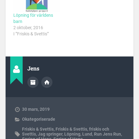
Löpning för världens
barn
2 oktober, 2016
I ”Friskis & Svettis”
Jens
30 mars, 2019
Okategoriserade
Friskis & Svettis
,
Friskis & Svettis
,
friskis och
Svettis
,
Jag springer
,
Löpning
,
Lund
,
Run Jens Run
,
Spring of Hope
,
Spring of Hope