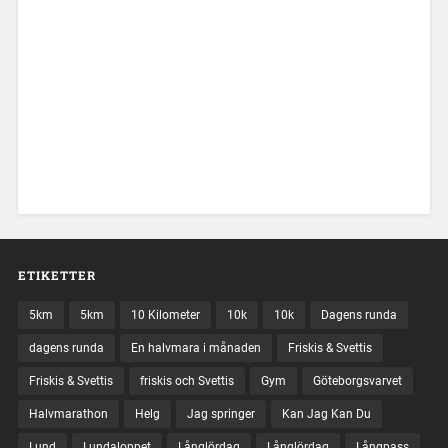
ETIKETTER
5km
5km
10 Kilometer
10k
10k
Dagens runda
dagens runda
En halvmara i månaden
Friskis & Svettis
Friskis & Svettis
friskis och Svettis
Gym
Göteborgsvarvet
Halvmarathon
Helg
Jag springer
Kan Jag Kan Du
Lund
Lundaloppet
Långlördag
Långlördag
Långpass