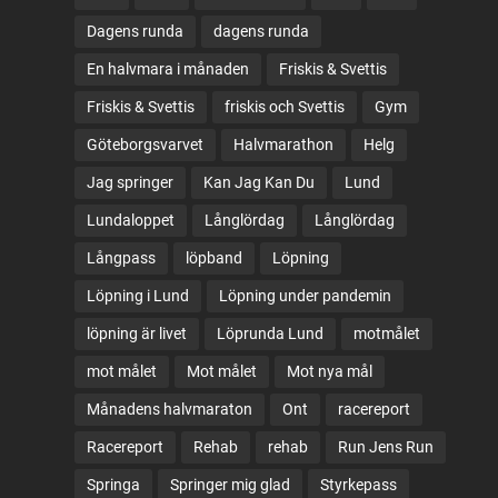
Dagens runda
dagens runda
En halvmara i månaden
Friskis & Svettis
Friskis & Svettis
friskis och Svettis
Gym
Göteborgsvarvet
Halvmarathon
Helg
Jag springer
Kan Jag Kan Du
Lund
Lundaloppet
Långlördag
Långlördag
Långpass
löpband
Löpning
Löpning i Lund
Löpning under pandemin
löpning är livet
Löprunda Lund
motmålet
mot målet
Mot målet
Mot nya mål
Månadens halvmaraton
Ont
racereport
Racereport
Rehab
rehab
Run Jens Run
Springa
Springer mig glad
Styrkepass