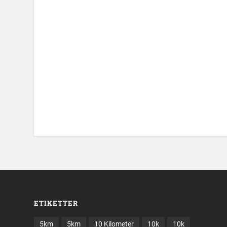
ETIKETTER
5km
5km
10 Kilometer
10k
10k