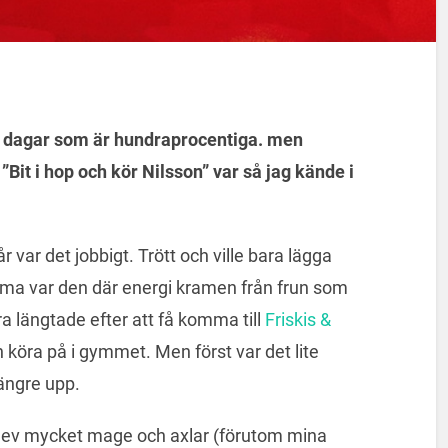
la dagar som är hundraprocentiga. men
 ”Bit i hop och kör Nilsson” var så jag kände i
r var det jobbigt. Trött och ville bara lägga
emma var den där energi kramen från frun som
ra längtade efter att få komma till
Friskis &
 köra på i gymmet. Men först var det lite
ängre upp.
 Blev mycket mage och axlar (förutom mina