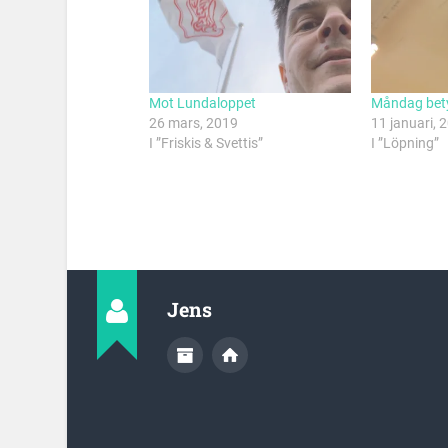
Mot Lundaloppet
Måndag bety
26 mars, 2019
11 januari, 
I ”Friskis & Svettis”
I ”Löpning”
Jens