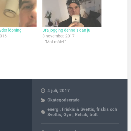
der löpning
Bra jogging denna sidan jul
2016
3 november, 2017
I ”Mot målet”
4 juli, 2017
Okategoriserade
energi
,
Friskis & Svettis
,
friskis och
Svettis
,
Gym
,
Rehab
,
trött