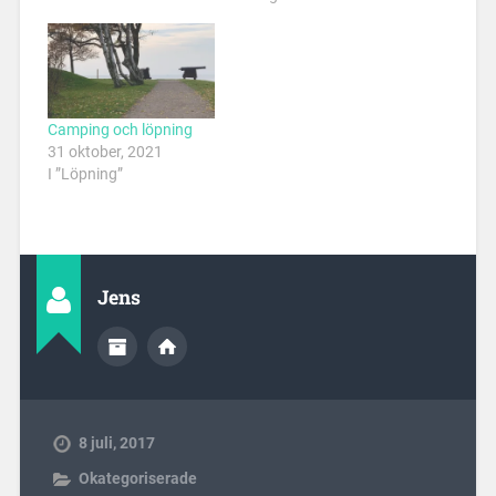
Camping och löpning
31 oktober, 2021
I ”Löpning”
Jens
8 juli, 2017
Okategoriserade