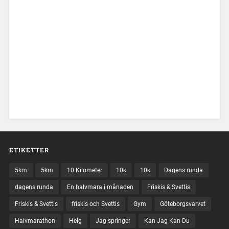
ETIKETTER
5km
5km
10 Kilometer
10k
10k
Dagens runda
dagens runda
En halvmara i månaden
Friskis & Svettis
Friskis & Svettis
friskis och Svettis
Gym
Göteborgsvarvet
Halvmarathon
Helg
Jag springer
Kan Jag Kan Du