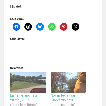
Ha de!
Dela detta:
Gilla detta:
Relaterade
En härlig lång helg
November är här
28 maj, 2017
5 november, 2016
I ”kristihimelfärds”
I ”Dagens runda”