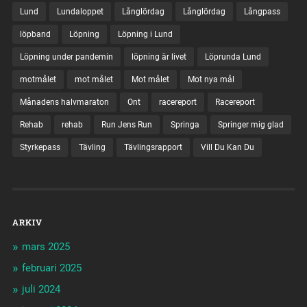
Lund
Lundaloppet
Långlördag
Långlördag
Långpass
löpband
Löpning
Löpning i Lund
Löpning under pandemin
löpning är livet
Löprunda Lund
motmålet
mot målet
Mot målet
Mot nya mål
Månadens halvmaraton
Ont
racereport
Racereport
Rehab
rehab
Run Jens Run
Springa
Springer mig glad
Styrkepass
Tävling
Tävlingsrapport
Vill Du Kan Du
ARKIV
mars 2025
februari 2025
juli 2024