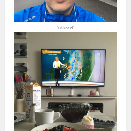
”Då kör vi”