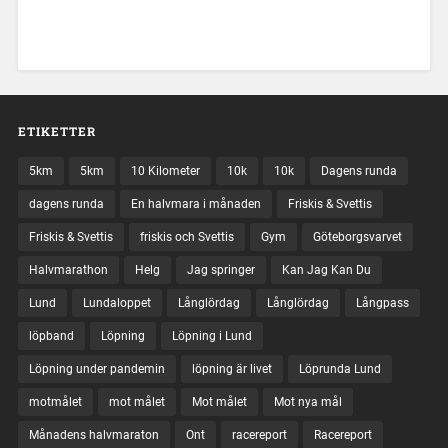
ETIKETTER
5km
5km
10 Kilometer
10k
10k
Dagens runda
dagens runda
En halvmara i månaden
Friskis & Svettis
Friskis & Svettis
friskis och Svettis
Gym
Göteborgsvarvet
Halvmarathon
Helg
Jag springer
Kan Jag Kan Du
Lund
Lundaloppet
Långlördag
Långlördag
Långpass
löpband
Löpning
Löpning i Lund
Löpning under pandemin
löpning är livet
Löprunda Lund
motmålet
mot målet
Mot målet
Mot nya mål
Månadens halvmaraton
Ont
racereport
Racereport