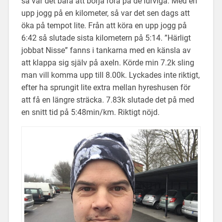
så var det bara att börja röra på de lurviga. Med en
upp jogg på en kilometer, så var det sen dags att
öka på tempot lite. Från att köra en upp jogg på
6:42 så slutade sista kilometern på 5:14. ”Härligt
jobbat Nisse” fanns i tankarna med en känsla av
att klappa sig själv på axeln. Körde min 7.2k sling
man vill komma upp till 8.00k. Lyckades inte riktigt,
efter ha sprungit lite extra mellan hyreshusen för
att få en längre sträcka. 7.83k slutade det på med
en snitt tid på 5:48min/km. Riktigt nöjd.