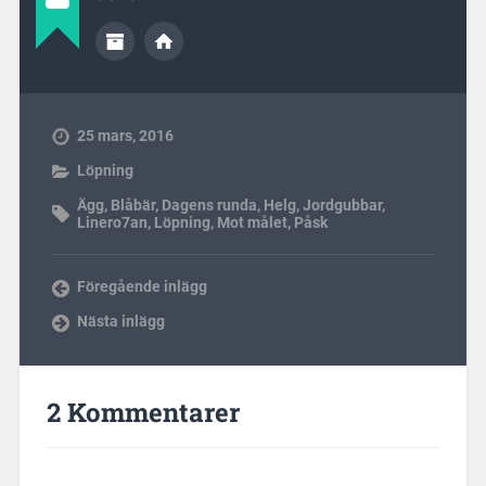
25 mars, 2016
Löpning
Ägg
,
Blåbär
,
Dagens runda
,
Helg
,
Jordgubbar
,
Linero7an
,
Löpning
,
Mot målet
,
Påsk
Föregående inlägg
Nästa inlägg
2 Kommentarer