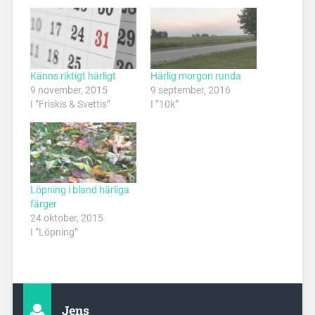
Känns riktigt härligt
Härlig morgon runda
9 november, 2015
9 september, 2016
I ”Friskis & Svettis”
I ”10k”
Löpning i bland härliga
färger
24 oktober, 2015
I ”Löpning”
Jens