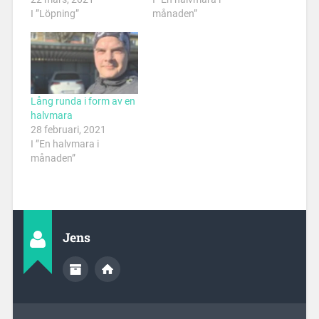
I ”Löpning”
månaden”
Lång runda i form av en
halvmara
28 februari, 2021
I ”En halvmara i
månaden”
Jens