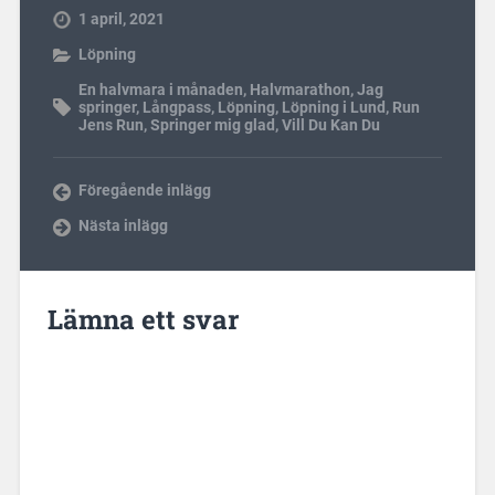
1 april, 2021
Löpning
En halvmara i månaden
,
Halvmarathon
,
Jag
springer
,
Långpass
,
Löpning
,
Löpning i Lund
,
Run
Jens Run
,
Springer mig glad
,
Vill Du Kan Du
Föregående inlägg
Nästa inlägg
Lämna ett svar