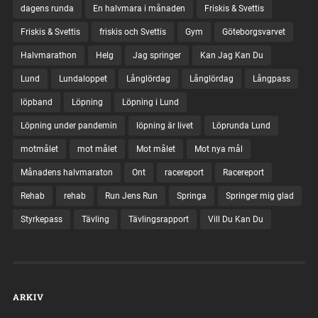
dagens runda
En halvmara i månaden
Friskis & Svettis
Friskis & Svettis
friskis och Svettis
Gym
Göteborgsvarvet
Halvmarathon
Helg
Jag springer
Kan Jag Kan Du
Lund
Lundaloppet
Långlördag
Långlördag
Långpass
löpband
Löpning
Löpning i Lund
Löpning under pandemin
löpning är livet
Löprunda Lund
motmålet
mot målet
Mot målet
Mot nya mål
Månadens halvmaraton
Ont
racereport
Racereport
Rehab
rehab
Run Jens Run
Springa
Springer mig glad
Styrkepass
Tävling
Tävlingsrapport
Vill Du Kan Du
ARKIV