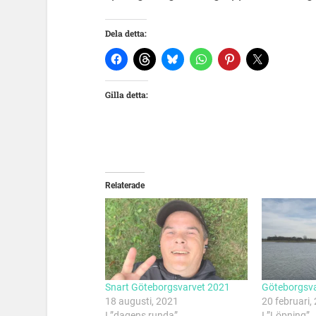
Dela detta:
Gilla detta:
Relaterade
Snart Göteborgsvarvet 2021
Göteborgsva
18 augusti, 2021
20 februari,
I ”dagens runda”
I ”Löpning”