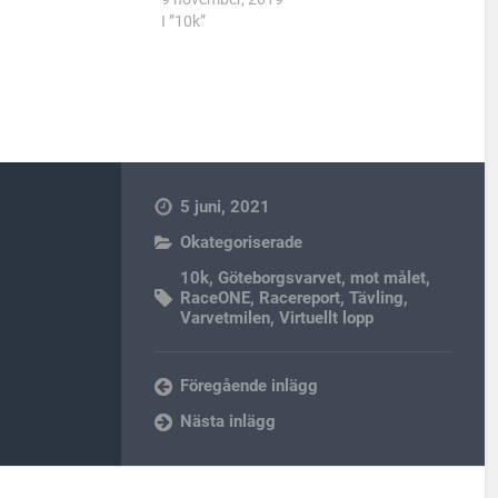
I ”10k”
5 juni, 2021
Okategoriserade
10k
,
Göteborgsvarvet
,
mot målet
,
RaceONE
,
Racereport
,
Tävling
,
Varvetmilen
,
Virtuellt lopp
Föregående inlägg
Nästa inlägg