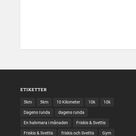
ETIKETTER
5km
5km
10 Kilometer
10k
10k
Dagens runda
dagens runda
En halvmara i månaden
Friskis & Svettis
Friskis & Svettis
friskis och Svettis
Gym