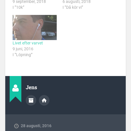
9 september, 2018
6 augusti, 2018
I ”10k”
I ”Då kör vi”
Livet efter varvet
9 juni, 2016
I ”Löpning”
Jens
28 augusti, 2016