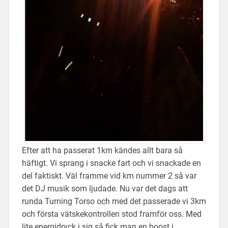
Efter att ha passerat 1km kändes allt bara så
häftigt. Vi sprang i snacke fart och vi snackade en
del faktiskt. Väl framme vid km nummer 2 så var
det DJ musik som ljudade. Nu var det dags att
runda Turning Torso och med det passerade vi 3km
och första vätskekontrollen stod framför oss. Med
lite energidryck i sig så fick man en boost i