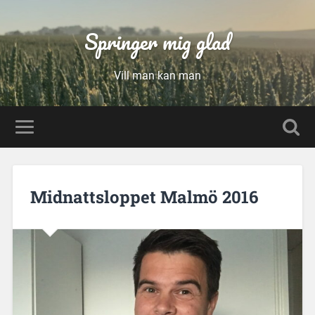
Springer mig glad
Vill man kan man
Midnattsloppet Malmö 2016