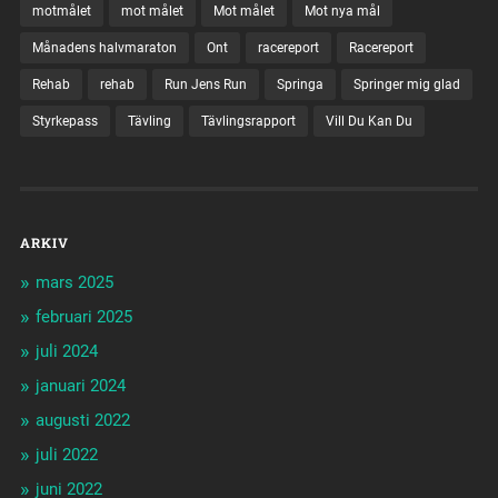
motmålet
mot målet
Mot målet
Mot nya mål
Månadens halvmaraton
Ont
racereport
Racereport
Rehab
rehab
Run Jens Run
Springa
Springer mig glad
Styrkepass
Tävling
Tävlingsrapport
Vill Du Kan Du
ARKIV
mars 2025
februari 2025
juli 2024
januari 2024
augusti 2022
juli 2022
juni 2022