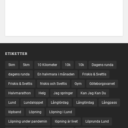
ETIKETTER
5km
5km
10 Kilometer
10k
10k
Dagens runda
dagens runda
En halvmara i månaden
Friskis & Svettis
Friskis & Svettis
friskis och Svettis
Gym
Göteborgsvarvet
Halvmarathon
Helg
Jag springer
Kan Jag Kan Du
Lund
Lundaloppet
Långlördag
Långlördag
Långpass
löpband
Löpning
Löpning i Lund
Löpning under pandemin
löpning är livet
Löprunda Lund