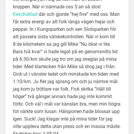
kroppen. När vi närmade oss 5:an så stod
Kexchoklad
där och gjorde ”hej five” med oss. Man
får extra energi av att folk längs vägen hejar och
peppar. In i Kungsparken och sen Slotsparken för
att passera sista vätskekontrollen. När vi kom till
8:de kilometern sa jag gill Mike ”Nu ökar vi lite.
Bara två kvar” vi hade legat på en genomsnitts tid
på 6:30/km skulle jag tro om jag sneglar på mina
tider. Med klartecken från Mike så drog jag i från.
Gick ut i vänster ledet och minskade km tiden med
1:10/km. Ju fler jag sprang om och ju närmre mål
jag kom ju tröttare var folk. Fick skrika ”Håll till
höger” två gånger annars hade jag inte kommit
förbi. Och väl i mål var känslan bra, men min högra
fot värkte som tusan. Hälsporren hade blossat upp
igen. Suck! Jag klagar inte på mina tider för jag
ville uppleva detta utan press och en massa måste.
Sluttiden blev 1:05:04.