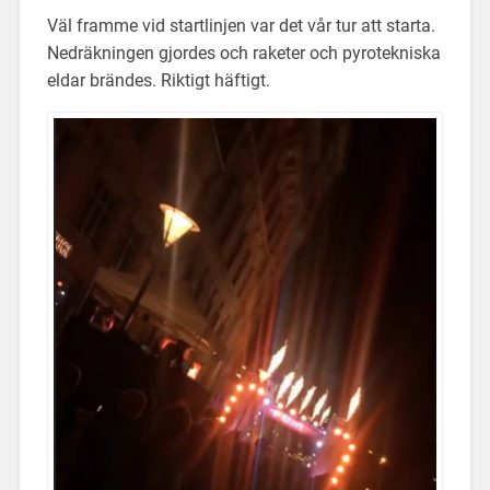
Väl framme vid startlinjen var det vår tur att starta.
Nedräkningen gjordes och raketer och pyrotekniska
eldar brändes. Riktigt häftigt.