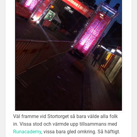
Väl framme vid Stortorget så bara välde alla folk
in. Vissa stod och värmde upp tillsammans med
Runacademy
, vissa bara gled omkring. Så häftigt.