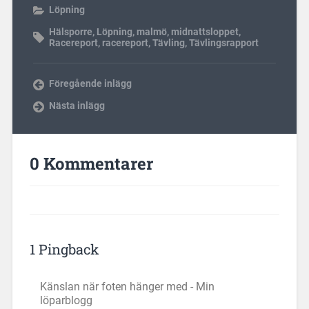
Löpning
Hälsporre
,
Löpning
,
malmö
,
midnattsloppet
,
Racereport
,
racereport
,
Tävling
,
Tävlingsrapport
Föregående inlägg
Nästa inlägg
0 Kommentarer
1 Pingback
Känslan när foten hänger med - Min
löparblogg