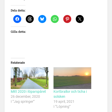
Dela detta:
Gilla detta:
Relaterade
Mitt 2020 i löparspåret
Kortbrallor och ticha i
26 december, 2020
solsken
I ”Jag springer”
19 april, 2021
I ”Löpning”