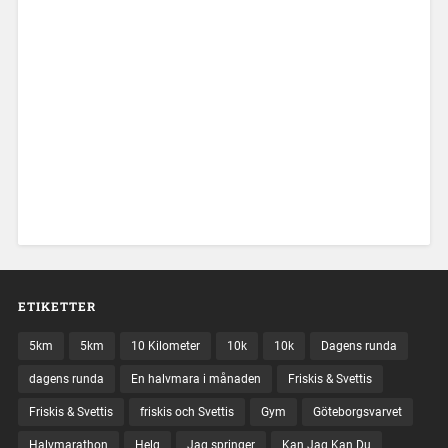
ETIKETTER
5km
5km
10 Kilometer
10k
10k
Dagens runda
dagens runda
En halvmara i månaden
Friskis & Svettis
Friskis & Svettis
friskis och Svettis
Gym
Göteborgsvarvet
Halvmarathon
Helg
Jag springer
Kan Jag Kan Du