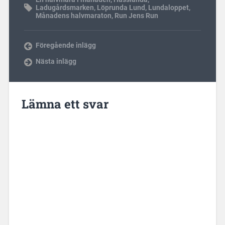
Ladugårdsmarken
,
Löprunda Lund
,
Lundaloppet
,
Månadens halvmaraton
,
Run Jens Run
Föregående inlägg
Nästa inlägg
Lämna ett svar