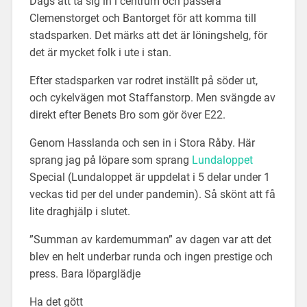
Dags att ta sig in i centrum och passera
Clemenstorget och Bantorget för att komma till
stadsparken. Det märks att det är löningshelg, för
det är mycket folk i ute i stan.
Efter stadsparken var rodret inställt på söder ut,
och cykelvägen mot Staffanstorp. Men svängde av
direkt efter Benets Bro som gör över E22.
Genom Hasslanda och sen in i Stora Råby. Här
sprang jag på löpare som sprang
Lundaloppet
Special (Lundaloppet är uppdelat i 5 delar under 1
veckas tid per del under pandemin). Så skönt att få
lite draghjälp i slutet.
”Summan av kardemumman” av dagen var att det
blev en helt underbar runda och ingen prestige och
press. Bara löparglädje
Ha det gött