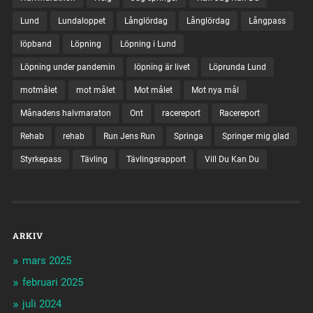
Lund
Lundaloppet
Långlördag
Långlördag
Långpass
löpband
Löpning
Löpning i Lund
Löpning under pandemin
löpning är livet
Löprunda Lund
motmålet
mot målet
Mot målet
Mot nya mål
Månadens halvmaraton
Ont
racereport
Racereport
Rehab
rehab
Run Jens Run
Springa
Springer mig glad
Styrkepass
Tävling
Tävlingsrapport
Vill Du Kan Du
ARKIV
mars 2025
februari 2025
juli 2024