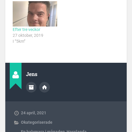
Efter tre veckor
27 oktober, 2019
I ”5km”
Jens
24 april, 2021
Okategoriserade
En halvmara i månaden
,
Hasslanda
,