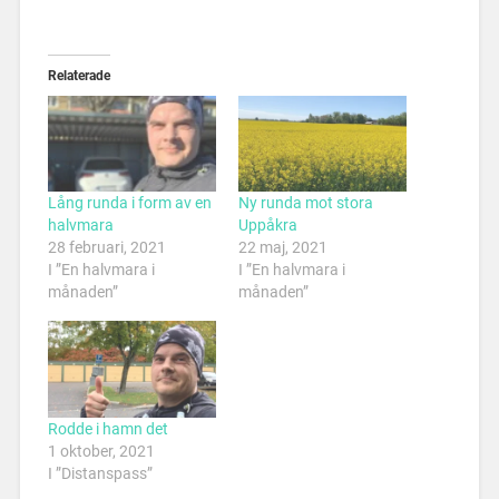
Relaterade
Lång runda i form av en
Ny runda mot stora
halvmara
Uppåkra
28 februari, 2021
22 maj, 2021
I ”En halvmara i
I ”En halvmara i
månaden”
månaden”
Rodde i hamn det
1 oktober, 2021
I ”Distanspass”