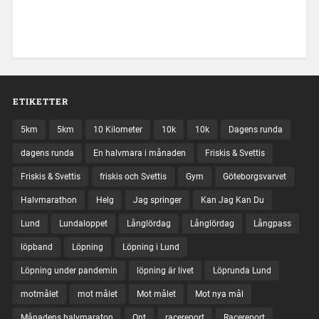
ETIKETTER
5km
5km
10 Kilometer
10k
10k
Dagens runda
dagens runda
En halvmara i månaden
Friskis & Svettis
Friskis & Svettis
friskis och Svettis
Gym
Göteborgsvarvet
Halvmarathon
Helg
Jag springer
Kan Jag Kan Du
Lund
Lundaloppet
Långlördag
Långlördag
Långpass
löpband
Löpning
Löpning i Lund
Löpning under pandemin
löpning är livet
Löprunda Lund
motmålet
mot målet
Mot målet
Mot nya mål
Månadens halvmaraton
Ont
racereport
Racereport