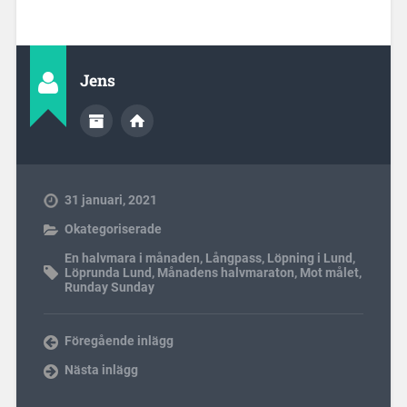
Jens
31 januari, 2021
Okategoriserade
En halvmara i månaden
,
Långpass
,
Löpning i Lund
,
Löprunda Lund
,
Månadens halvmaraton
,
Mot målet
,
Runday Sunday
Föregående inlägg
Nästa inlägg