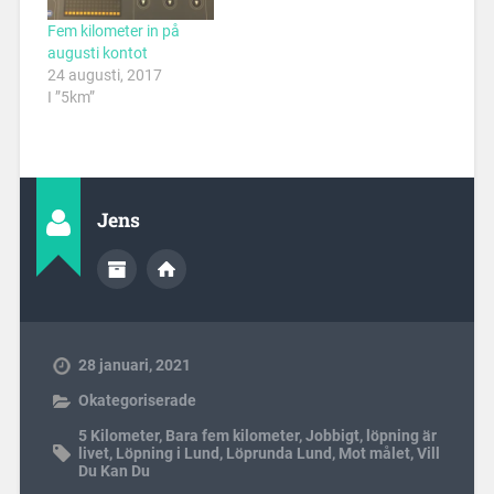
Fem kilometer in på
augusti kontot
24 augusti, 2017
I ”5km”
Jens
28 januari, 2021
Okategoriserade
5 Kilometer
,
Bara fem kilometer
,
Jobbigt
,
löpning är
livet
,
Löpning i Lund
,
Löprunda Lund
,
Mot målet
,
Vill
Du Kan Du