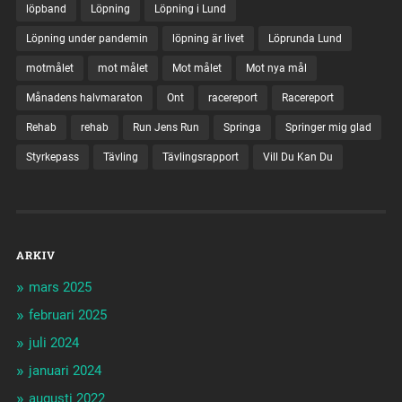
löpband
Löpning
Löpning i Lund
Löpning under pandemin
löpning är livet
Löprunda Lund
motmålet
mot målet
Mot målet
Mot nya mål
Månadens halvmaraton
Ont
racereport
Racereport
Rehab
rehab
Run Jens Run
Springa
Springer mig glad
Styrkepass
Tävling
Tävlingsrapport
Vill Du Kan Du
ARKIV
mars 2025
februari 2025
juli 2024
januari 2024
augusti 2022