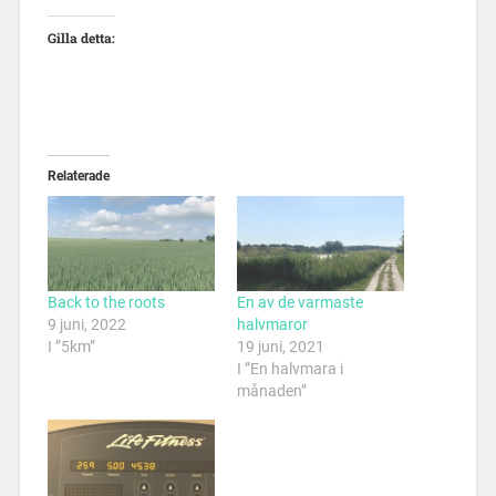
Gilla detta:
Relaterade
Back to the roots
En av de varmaste
9 juni, 2022
halvmaror
I ”5km”
19 juni, 2021
I ”En halvmara i
månaden”