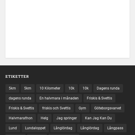
ETIKETTER
5km
5km
10 Kilometer
10k
10k
Dagens runda
dagens runda
En halvmara i månaden
Friskis & Svettis
Friskis & Svettis
friskis och Svettis
Gym
Göteborgsvarvet
Halvmarathon
Helg
Jag springer
Kan Jag Kan Du
Lund
Lundaloppet
Långlördag
Långlördag
Långpass