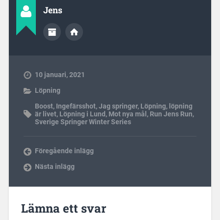
Jens
10 januari, 2021
Löpning
Boost
,
Ingefärsshot
,
Jag springer
,
Löpning
,
löpning
är livet
,
Löpning i Lund
,
Mot nya mål
,
Run Jens Run
,
Sverige Springer Winter Series
Föregående inlägg
Nästa inlägg
Lämna ett svar