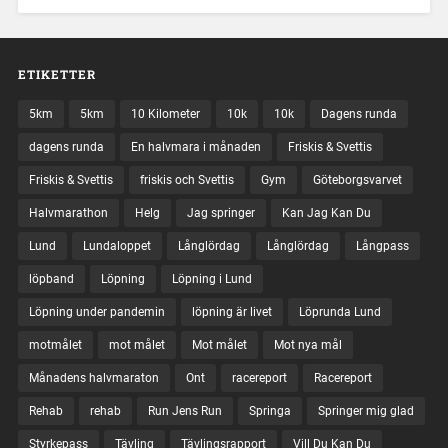
ETIKETTER
5km
5km
10 Kilometer
10k
10k
Dagens runda
dagens runda
En halvmara i månaden
Friskis & Svettis
Friskis & Svettis
friskis och Svettis
Gym
Göteborgsvarvet
Halvmarathon
Helg
Jag springer
Kan Jag Kan Du
Lund
Lundaloppet
Långlördag
Långlördag
Långpass
löpband
Löpning
Löpning i Lund
Löpning under pandemin
löpning är livet
Löprunda Lund
motmålet
mot målet
Mot målet
Mot nya mål
Månadens halvmaraton
Ont
racereport
Racereport
Rehab
rehab
Run Jens Run
Springa
Springer mig glad
Styrkepass
Tävling
Tävlingsrapport
Vill Du Kan Du