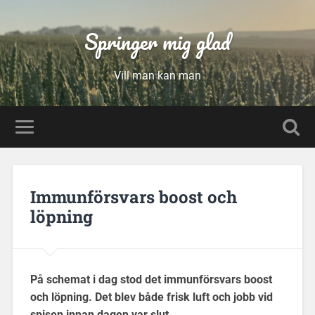
Springer mig glad
Vill man kan man
Immunförsvars boost och
löpning
På schemat i dag stod det immunförsvars boost
och löpning. Det blev både frisk luft och jobb vid
spisen innan dagen var slut.