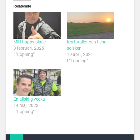
Relaterade
Mitt happy place
Kortbrallor och ticha i
3 februari, 2025
solsken
I ”Löpning”
19 april, 2021
I ”Löpning”
En allsidig vecka
14 maj, 2022
I ”Löpning”